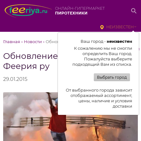
ОНЛАЙН-ГИПЕРМАРКЕТ
ПИРОТЕХНИКИ
НЕИЗВЕСТЕН
Ваш город -
неизвестен
Главная
Новости
Обновление магазинов Феерия ру
>
>
К сожалению мы не смогли
к списку новостей
Обновление магазинов
определить Ваш город.
Пожалуйста выберите
Феерия ру
подходящий Вам из списка.
Выбрать город
29.01.2015
От выбранного города зависит
отображаемый ассортимент,
цены, наличие и условия
доставки