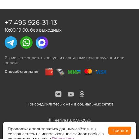
+7 495
926-31-13
10:00-19:00, без выходных
Вы можете оплатить покупки наличными
при получении или
онлайн
Способы оплаты
Присоединяйтесь к нам в социальных сетях!
© Feeriya.ru, 1997-2026
WhatsApp принадлежат компании Meta, признанной
Продолжая пользоваться данным сайтом, вы
Принять
экстремистской организацией на территории РФ
соглашаетесь на использование файлов cookie в
соответствии с нашей
Политикой