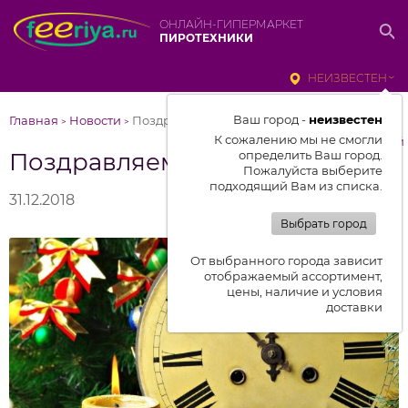
ОНЛАЙН-ГИПЕРМАРКЕТ
ПИРОТЕХНИКИ
НЕИЗВЕСТЕН
Ваш город -
неизвестен
Главная
Новости
Поздравляем с Новым Годом
>
>
К сожалению мы не смогли
к списку новостей
Поздравляем с Новым Годом
определить Ваш город.
Пожалуйста выберите
подходящий Вам из списка.
31.12.2018
Выбрать город
От выбранного города зависит
отображаемый ассортимент,
цены, наличие и условия
доставки