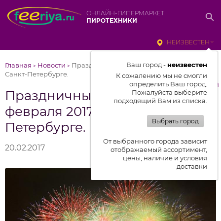
ОНЛАЙН-ГИПЕРМАРКЕТ
ПИРОТЕХНИКИ
НЕИЗВЕСТЕН
Ваш город -
неизвестен
Главная
Новости
Праздничный салют на 23 февраля 2017 в
>
>
Санкт-Петербурге.
К сожалению мы не смогли
определить Ваш город.
к списку новостей
Праздничный салют на 23
Пожалуйста выберите
подходящий Вам из списка.
февраля 2017 в Санкт-
Выбрать город
Петербурге.
От выбранного города зависит
20.02.2017
отображаемый ассортимент,
цены, наличие и условия
доставки