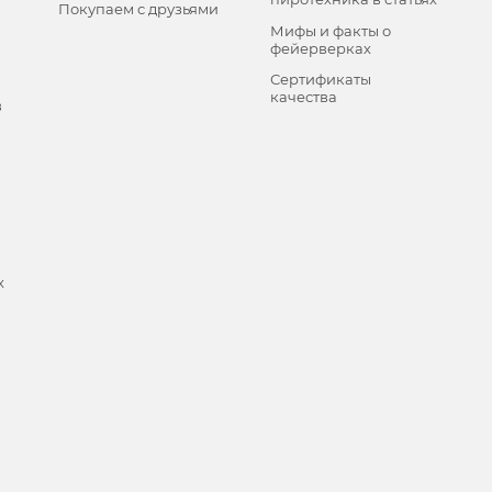
Покупаем с друзьями
Мифы и факты о
фейерверках
Сертификаты
качества
в
х
и