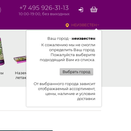
+7 495 926-31-13
10:00-19:00, без выходных
НЕИЗВЕСТЕН
Ваш город -
неизвестен
К сожалению мы не смогли
определить Ваш город.
Пожалуйста выберите
подходящий Вам из списка.
Выбрать город
ны
Наземные,
Ракеты
Петарды
летающие
От выбранного города зависит
отображаемый ассортимент,
цены, наличие и условия
к списку новостей
доставки