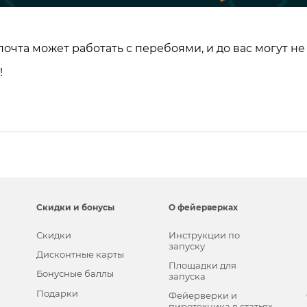
очта может работать с перебоями, и до вас могут не
!
Скидки и бонусы
О фейерверках
Скидки
Инструкции по
запуску
Дисконтные карты
Площадки для
Бонусные баллы
запуска
Подарки
Фейерверки и
пиротехника в статьях