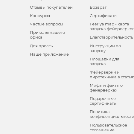
Отзывы покупателей
Возврат
Конкурсы
Сертификаты
Частые вопросы
Feeriya map - карта
запуска фейерверко
Приколы нашего
офиса
Благотворительность
Для прессы
Инструкции по
запуску
Наше приложение
Площадки для
запуска
Фейерверки и
пиротехника в статья
Мифы и факты о
фейерверках
Подарочные
сертификаты
Политика
конфиденциальност
Пользовательское
соглашение