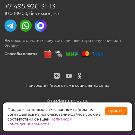
+7 495
926-31-13
10:00-19:00, без выходных
Вы можете оплатить покупки наличными
при получении или
онлайн
Способы оплаты
Присоединяйтесь к нам в социальных сетях!
© Feeriya.ru, 1997-2026
WhatsApp принадлежат компании Meta, признанной
Продолжая пользоваться данным сайтом, вы
Принять
экстремистской организацией на территории РФ
соглашаетесь на использование файлов cookie в
соответствии с нашей
Политикой
конфиденциальности
.