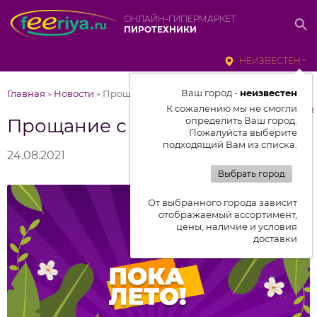
ОНЛАЙН-ГИПЕРМАРКЕТ
ПИРОТЕХНИКИ
НЕИЗВЕСТЕН
Ваш город -
неизвестен
Главная
Новости
Прощание с летом и скидки!
>
>
К сожалению мы не смогли
к списку новостей
Прощание с летом и скидки!
определить Ваш город.
Пожалуйста выберите
подходящий Вам из списка.
24.08.2021
Выбрать город
От выбранного города зависит
отображаемый ассортимент,
цены, наличие и условия
доставки