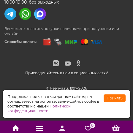
10:00-19:00, без выходных
Вы можете оплатить покупки наличными
при получении или
онлайн
Способы оплаты
Присоединяйтесь к нам в социальных сетях!
© Feeriya.ru, 1997-2026
WhatsApp принадлежат компании Meta, признанной
Продолжая пользоваться данным сайтом, вы
Принять
экстремистской организацией на территории РФ
соглашаетесь на использование файлов cookie в
соответствии с нашей
Политикой
конфиденциальности
.
0