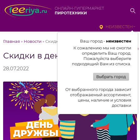
ОНЛАЙН-ГИПЕРМАРКЕТ
ПИРОТЕХНИКИ
НЕИЗВЕСТЕН
Ваш город -
неизвестен
Главная
Новости
Скидки в день дружбы!
>
>
К сожалению мы не смогли
к списку новостей
Скидки в день дружбы!
определить Ваш город.
Пожалуйста выберите
подходящий Вам из списка.
28.07.2022
Выбрать город
От выбранного города зависит
отображаемый ассортимент,
цены, наличие и условия
доставки