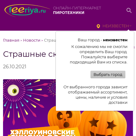
ОНЛАЙН-ГИПЕРМАРКЕТ
ПИРОТЕХНИКИ
НЕИЗВЕСТЕН
Ваш город -
неизвестен
Главная
Новости
Страшные скидки в Хэллоуин
>
>
К сожалению мы не смогли
к списку новостей
Страшные скидки в Хэллоуин
определить Ваш город.
Пожалуйста выберите
подходящий Вам из списка.
26.10.2021
Выбрать город
От выбранного города зависит
отображаемый ассортимент,
цены, наличие и условия
доставки