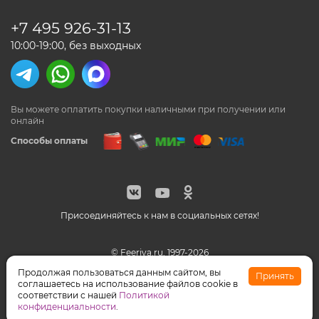
+7 495
926-31-13
10:00-19:00, без выходных
Вы можете оплатить покупки наличными
при получении или
онлайн
Способы оплаты
Присоединяйтесь к нам в социальных сетях!
© Feeriya.ru, 1997-2026
WhatsApp принадлежат компании Meta, признанной
Продолжая пользоваться данным сайтом, вы
Принять
экстремистской организацией на территории РФ
соглашаетесь на использование файлов cookie в
соответствии с нашей
Политикой
конфиденциальности
.