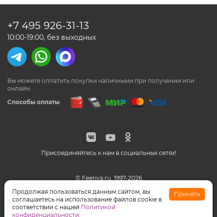
+7 495
926-31-13
10:00-19:00, без выходных
Вы можете оплатить покупки наличными
при получении или
онлайн
Способы оплаты
Присоединяйтесь к нам в социальных сетях!
© Feeriya.ru, 1997-2026
WhatsApp принадлежат компании Meta, признанной
Продолжая пользоваться данным сайтом, вы
Принять
экстремистской организацией на территории РФ
соглашаетесь на использование файлов cookie в
соответствии с нашей
Политикой
конфиденциальности
.