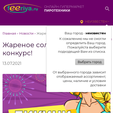
ОНЛАЙН-ГИПЕРМАРКЕТ
ПИРОТЕХНИКИ
НЕИЗВЕСТЕН
Ваш город -
неизвестен
Главная
Новости
Жареное солнце и новый конкурс!
>
>
К сожалению мы не смогли
к списку новостей
Жареное солнце и новый
определить Ваш город.
Пожалуйста выберите
конкурс!
подходящий Вам из списка.
Выбрать город
13.07.2021
От выбранного города зависит
отображаемый ассортимент,
цены, наличие и условия
доставки