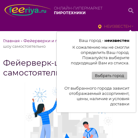
ОНЛАЙН-ГИПЕРМАРКЕТ
ПИРОТЕХНИКИ
НЕИЗВЕСТЕН
Ваш город -
неизвестен
Главная
Фейерверки и пиротехника в статьях
Фейерверк-
>
>
шоу самостоятельно
К сожалению мы не смогли
определить Ваш город.
Пожалуйста выберите
Фейерверк-шоу
подходящий Вам из списка.
самостоятельно
Выбрать город
От выбранного города зависит
отображаемый ассортимент,
цены, наличие и условия
доставки