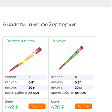
Аналогичные фейерверки:
Золотой песок
Кактус
залпов:
залпов:
5
6
калибр:
калибр:
0.8"
0.8"
высота:
высота:
20 м
20 м
время работы:
время работы:
до
0:21
до
0:25
Цена:
Цена:
449
₽
420
₽