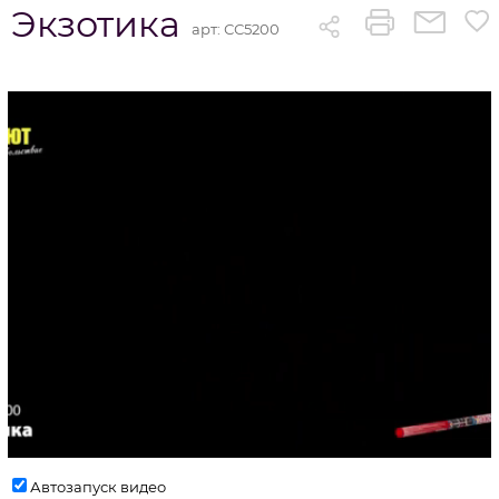
Экзотика
арт:
СС5200
Автозапуск видео