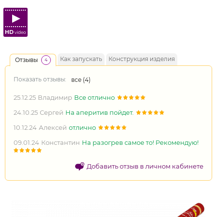
HD
video
Как запускать
Конструкция изделия
Отзывы
4
Показать отзывы:
все (
4
)
25.12.25
Владимир
Все отлично
24.10.25
Сергей
На аперитив пойдет.
10.12.24
Алексей
отлично
09.01.24
Константин
На разогрев самое то! Рекомендую!
Добавить отзыв в личном кабинете