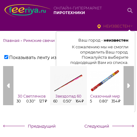
ОНЛАЙН-ГИПЕРМАРКЕТ
ПИРОТЕХНИКИ
НЕИЗВЕСТЕН
Ваш город -
неизвестен
Главная
Римские свечи
>
К сожалению мы не смогли
определить Ваш город.
Показывать ленту изделий
Пожалуйста выберите
подходящий Вам из списка.
Выбрать город
От выбранного города зависит
отображаемый ассортимент,
30 Светлячков
Звездопад 60
Сказочный мир
цены, наличие и условия
30
0.30"
127 ₽
60
0.50"
164 ₽
5
0.80"
354 ₽
6
доставки
Предыдущий
Следующий