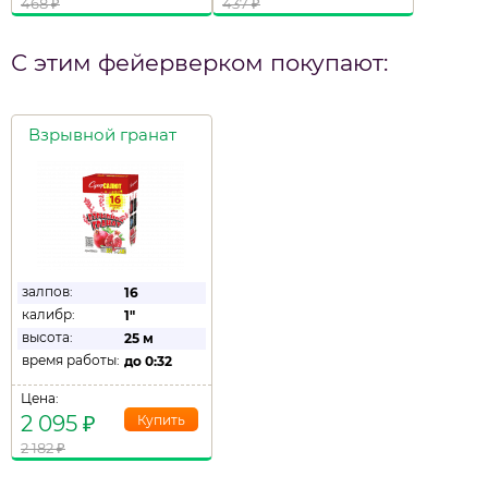
468
₽
437
₽
С этим фейерверком покупают:
Взрывной гранат
залпов:
16
калибр:
1"
высота:
25 м
время работы:
до
0:32
Цена:
2 095
₽
2 182
₽