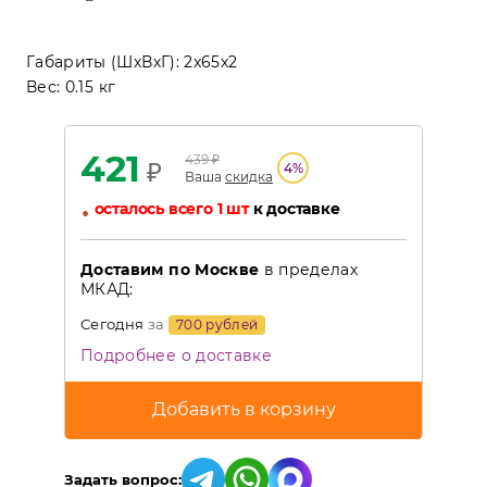
Габариты (ШхВхГ):
2x65x2
Вес:
0.15 кг
421
439
₽
₽
4
%
Ваша
скидка
•
осталось всего 1 шт
к доставке
Доставим по Москве
в пределах
МКАД:
Сегодня
за
700 рублей
Подробнее о доставке
Задать вопрос: