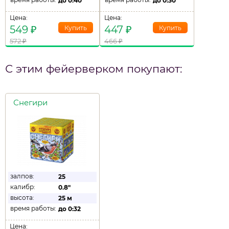
до
0:40
до
0:30
Цена:
Цена:
549
₽
447
₽
572
₽
466
₽
С этим фейерверком покупают:
Снегири
залпов:
25
калибр:
0.8"
высота:
25 м
время работы:
до
0:32
Цена: