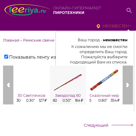
ОНЛАЙН-ГИПЕРМАРКЕТ
ПИРОТЕХНИКИ
НЕИЗВЕСТЕН
Ваш город -
неизвестен
Главная
Римские свечи
>
К сожалению мы не смогли
определить Ваш город.
Показывать ленту изделий
Пожалуйста выберите
подходящий Вам из списка.
Выбрать город
От выбранного города зависит
отображаемый ассортимент,
30 Светлячков
Звездопад 60
Сказочный мир
цены, наличие и условия
30
0.30"
127 ₽
60
0.50"
164 ₽
5
0.80"
354 ₽
6
доставки
Следующий