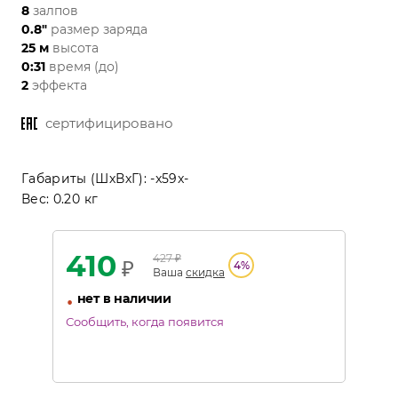
8
залпов
0.8"
размер заряда
25 м
высота
0:31
время (до)
2
эффекта
сертифицировано
Габариты (ШхВхГ):
-x59x-
Вес:
0.20 кг
410
427
₽
₽
4
%
Ваша
скидка
•
нет в наличии
Сообщить, когда появится