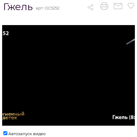
Гжель
арт:
ОС5252
Автозапуск видео