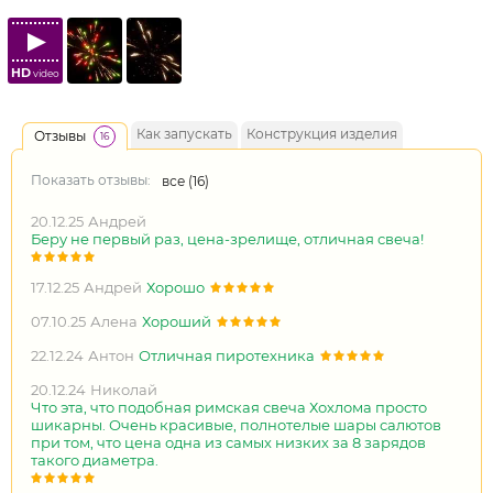
HD
video
Как запускать
Конструкция изделия
Отзывы
16
Показать отзывы:
все (
16
)
20.12.25
Андрей
Беру не первый раз, цена-зрелище, отличная свеча!
17.12.25
Андрей
Хорошо
07.10.25
Алена
Хороший
22.12.24
Антон
Отличная пиротехника
20.12.24
Николай
Что эта, что подобная римская свеча Хохлома просто
шикарны. Очень красивые, полнотелые шары салютов
при том, что цена одна из самых низких за 8 зарядов
такого диаметра.