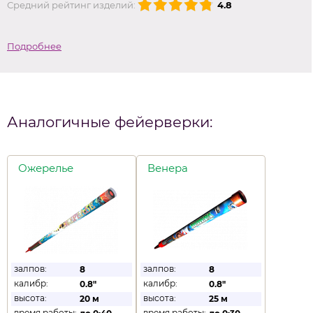
Средний рейтинг изделий:
4.8
Подробнее
Аналогичные фейерверки:
Ожерелье
Венера
залпов:
залпов:
8
8
калибр:
калибр:
0.8"
0.8"
высота:
высота:
20 м
25 м
время работы:
время работы: