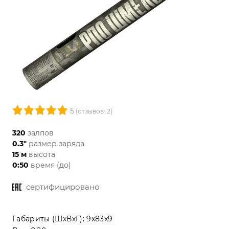
5
(отзывов: 2)
320
залпов
0.3"
размер заряда
15 м
высота
0:50
время (до)
сертифицировано
Габариты (ШхВхГ):
9x83x9