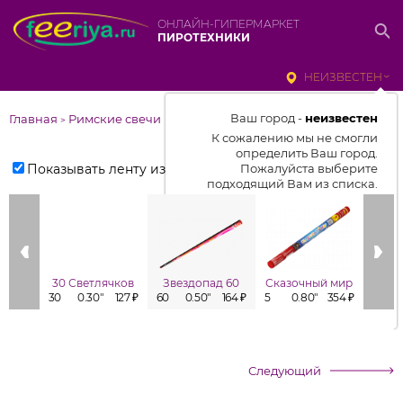
ОНЛАЙН-ГИПЕРМАРКЕТ
ПИРОТЕХНИКИ
НЕИЗВЕСТЕН
Ваш город -
неизвестен
Главная
Римские свечи
>
К сожалению мы не смогли
определить Ваш город.
Показывать ленту изделий
Пожалуйста выберите
подходящий Вам из списка.
Выбрать город
От выбранного города зависит
отображаемый ассортимент,
30 Светлячков
Звездопад 60
Сказочный мир
цены, наличие и условия
30
0.30"
127 ₽
60
0.50"
164 ₽
5
0.80"
354 ₽
6
доставки
Следующий