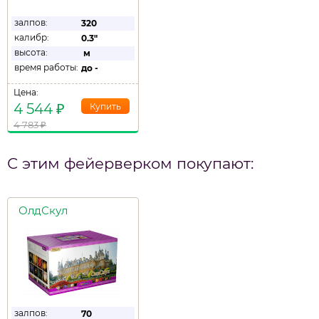
залпов:
320
калибр:
0.3"
высота:
м
время работы:
до
-
Цена:
4 544
₽
4 783
₽
С этим фейерверком покупают:
ОлдСкул
залпов:
70