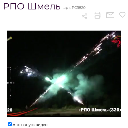
РПО Шмель
арт:
РС5820
Автозапуск видео