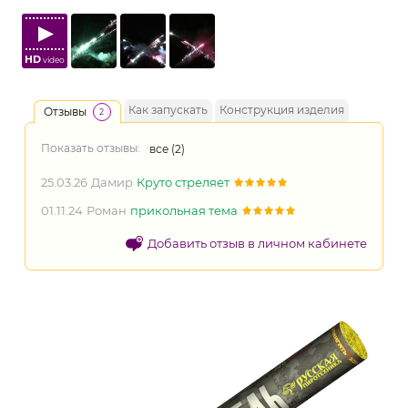
HD
video
Как запускать
Конструкция изделия
Отзывы
2
Показать отзывы:
все (
2
)
25.03.26
Дамир
Круто стреляет
01.11.24
Роман
прикольная тема
Добавить отзыв в личном кабинете