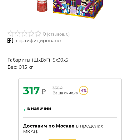
0
(отзывов: 0)
сертифицировано
Габариты (ШхВхГ):
5x30x5
Вес:
0.15 кг
317
330
₽
₽
4
%
Ваша
скидка
•
в наличии
Доставим по Москве
в пределах
МКАД: