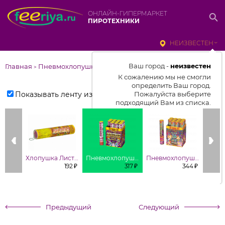
ОНЛАЙН-ГИПЕРМАРКЕТ
ПИРОТЕХНИКИ
НЕИЗВЕСТЕН
Ваш город -
неизвестен
Главная
Пневмохлопушки
>
К сожалению мы не смогли
определить Ваш город.
Показывать ленту изделий
Пожалуйста выберите
подходящий Вам из списка.
Выбрать город
От выбранного города зависит
отображаемый ассортимент,
Хлопушка Листопад
Пневмохлопушка Юбилейная-30
Пневмохлопушка Калейдоскоп-30
цены, наличие и условия
192 ₽
317 ₽
344 ₽
доставки
Предыдущий
Следующий