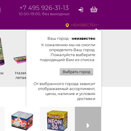
+7 495 926-31-13
10:00-19:00, без выходных
НЕИЗВЕСТЕН
Ваш город -
неизвестен
К сожалению мы не смогли
определить Ваш город.
Пожалуйста выберите
подходящий Вам из списка.
Выбрать город
ны
Наземные,
Ракеты
Петарды
летающие
От выбранного города зависит
отображаемый ассортимент,
цены, наличие и условия
Показывать ленту изделий
доставки