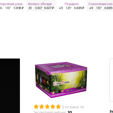
Морозные узоры
Колесо обозрения
Подарок
Сок
36
1.10"
5 898 ₽
81
0.80"
6 607 ₽
49
1.25"
6 889 ₽
49
1.10"
6 889
5
(отзывов: 16)
З
10
Экспертный рейтинг: