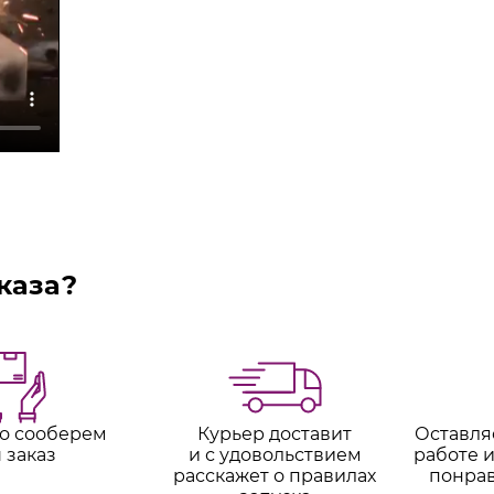
каза?
о сооберем
Курьер доставит
Оставля
 заказ
и с удовольствием
работе и
расскажет о правилах
понра