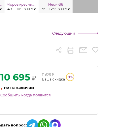
олиная охота
Мороз красный нос
Неон-36
Титан
 ₽
49
1.10"
7 009 ₽
36
1.25"
7 089 ₽
19
1.75"
7 616 ₽
63
1.10"
Следующий
10 695
11 625
₽
₽
8
%
Ваша
скидка
•
нет в наличии
Сообщить, когда появится
адать вопрос: