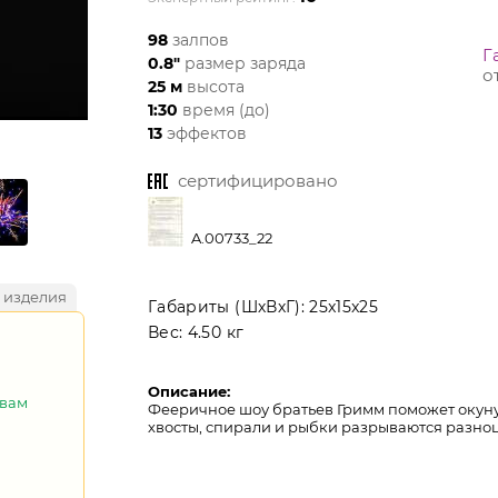
98
залпов
Г
0.8"
размер заряда
о
25 м
высота
1:30
время (до)
13
эффектов
сертифицировано
A.00733_22
 изделия
Габариты (ШхВхГ):
25x15x25
Вес:
4.50 кг
Описание:
 вам
Фееричное шоу братьев Гримм поможет окуну
хвосты, спирали и рыбки разрываются разн