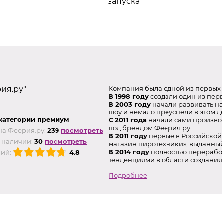
запуска
ия.ру"
Компания была одной из первых 
В 1998 году
создали один из перв
В 2003 году
начали развивать н
шоу и немало преуспели в этом д
категории премиум
С 2011 года
начали сами произво
под брендом Феерия.ру.
на Феерия.ру:
239
посмотреть
В 2011 году
первые в Российской
 наличии:
30
посмотреть
магазин пиротехники», выданны
В 2014 году
полностью переработ
ий:
4.8
тенденциями в области создания
Подробнее