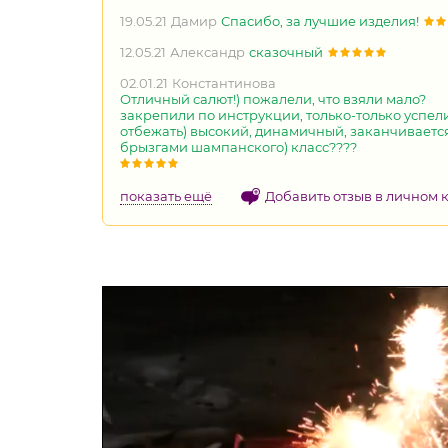
19.05.21
Дамир
Спасибо, за лучшие изделия!
12.05.21
Александр
сказочный
02.01.21
Константинова
Отличный салют!) пожалели, что взяли мало?
закрепили по инструкции, только-только успел
отбежать) высокий, динамичный, заканчиваетс
брызгами шампанского) класс????
показать ещё
Добавить отзыв в личном 