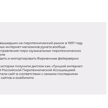
вышедших на пиротехнический рынок в 1997 году.
ых интернет-магазинов рунета вообще...
аправление пиро-музыкальных пиротехнических
еле.
дить и импортировать Фирменные фейерверки
 истории получили диплом как «Лучший интернет-
й Российской Пиротехнической Ассоциацией.
али сайт в соответствии с самыми последними
 сайтов и юзабилити.