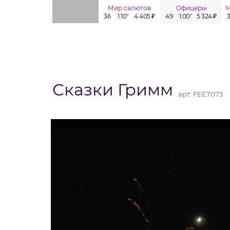
Мир салютов
Офицеры
36
1.10"
4 405 ₽
49
1.00"
5 324 ₽
Сказки Гримм
арт:
FEE7073