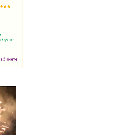
и
я будто
кабинете