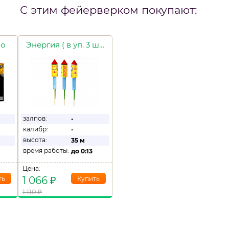
С этим фейерверком покупают:
во
Энергия ( в уп. 3 шт.)
залпов:
-
калибр:
-
высота:
35 м
время работы:
до
0:13
Цена:
1 066
₽
1 110
₽