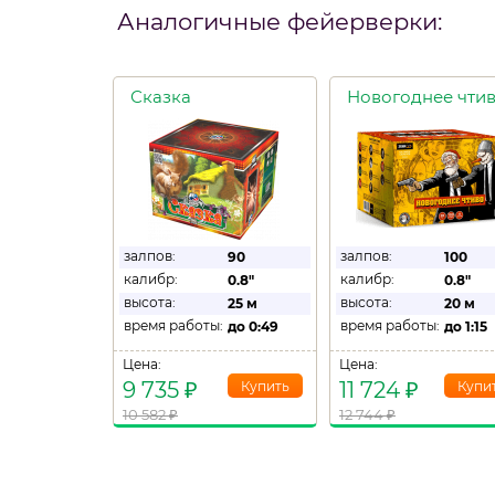
Аналогичные фейерверки:
Сказка
Новогоднее чти
залпов:
залпов:
90
100
калибр:
калибр:
0.8"
0.8"
высота:
высота:
25 м
20 м
время работы:
время работы:
до
0:49
до
1:15
Цена:
Цена:
9 735
₽
11 724
₽
10 582
₽
12 744
₽