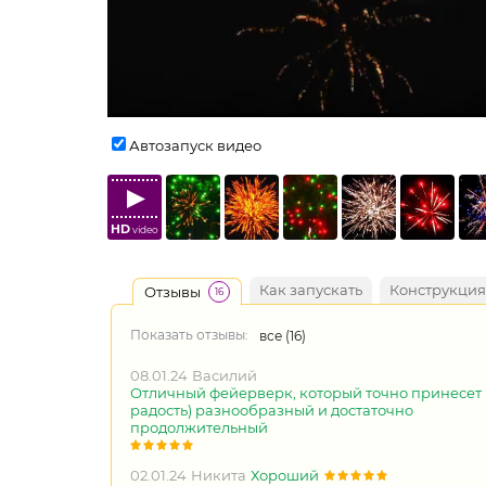
Автозапуск видео
HD
video
Как запускать
Конструкция
Отзывы
16
Показать отзывы:
все (
16
)
08.01.24
Василий
Отличный фейерверк, который точно принесет
радость) разнообразный и достаточно
продолжительный
02.01.24
Никита
Хороший