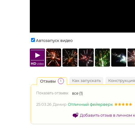
Автозапуск видео
HD
video
Как запускать
Конструкция
Отзывы
1
Показать отзывы:
все (
1
)
25.03.26
Дамир
Отличный фейерверк
Добавить отзыв в личном 