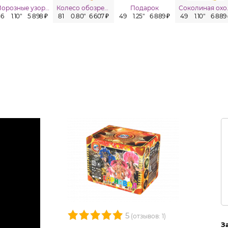
Морозные узоры
Колесо обозрения
Подарок
Сок
36
1.10"
5 898 ₽
81
0.80"
6 607 ₽
49
1.25"
6 889 ₽
49
1.10"
6 889
5
(отзывов: 1)
З