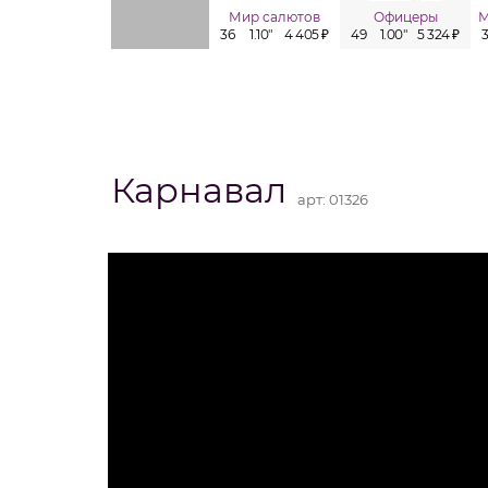
Мир салютов
Офицеры
36
1.10"
4 405 ₽
49
1.00"
5 324 ₽
Карнавал
арт:
01326