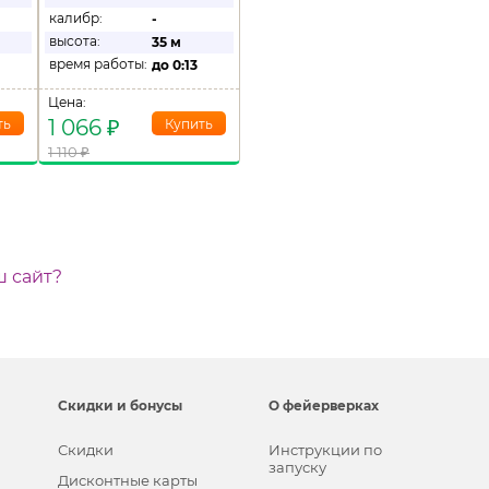
калибр:
-
высота:
35 м
время работы:
до
0:13
Цена:
1 066
₽
1 110
₽
ш сайт?
Скидки и бонусы
О фейерверках
Скидки
Инструкции по
запуску
Дисконтные карты