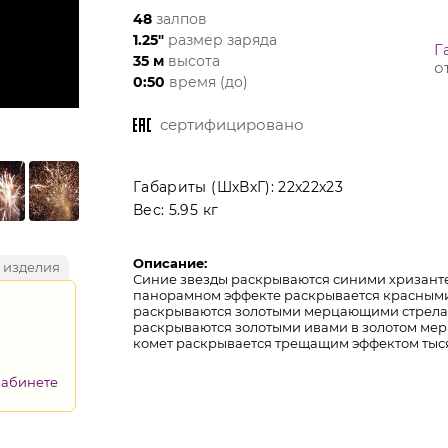
48
залпов
1.25"
размер заряда
Г
35 м
высота
о
0:50
время (до)
сертифицировано
Габариты (ШхВхГ):
22x22x23
Вес:
5.95 кг
Описание:
 изделия
Синие звезды раскрываются синими хризант
панорамном эффекте раскрывается красным
раскрываются золотыми мерцающими стрелам
раскрываются золотыми ивами в золотом мер
комет раскрывается трещащим эффектом тыс
кабинете