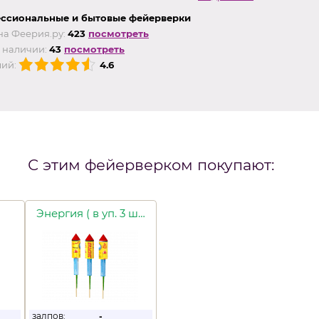
ссиональные и бытовые фейерверки
на Феерия.ру:
423
посмотреть
 наличии:
43
посмотреть
ий:
4.6
С этим фейерверком покупают:
Энергия ( в уп. 3 шт.)
залпов:
-