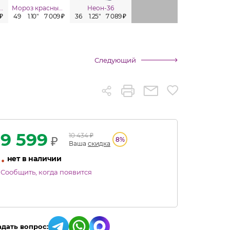
олиная охота
Мороз красный нос
Неон-36
Титан
 ₽
49
1.10"
7 009 ₽
36
1.25"
7 089 ₽
19
1.75"
7 616 ₽
63
1.10"
Следующий
9 599
10 434
₽
₽
8
%
Ваша
скидка
•
нет в наличии
Сообщить, когда появится
адать вопрос: