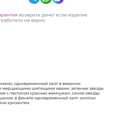
арантия
возврата денег если изделие
тработало не верно
емами; одновременный залп в веерном
и мерцающими шипящими ивами; зеленые звезды
и с пестиком красных жемчужин; синие звезды
цании; в финале одновременный залп золотых
ячи хризантем.