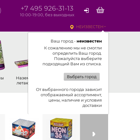
+7 495 926-31-13
10:00-19:00, без выходных
НЕИЗВЕСТЕН
Ваш город -
неизвестен
К сожалению мы не смогли
определить Ваш город.
Пожалуйста выберите
подходящий Вам из списка.
Выбрать город
ны
Наземные,
Ракеты
Петарды
летающие
От выбранного города зависит
отображаемый ассортимент,
цены, наличие и условия
Показывать ленту изделий
доставки