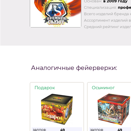
Основан:
в 2009 году
Специализация:
профе
Всего изделий бренда 
Ассортимент изделий в
Средний рейтинг издел
Аналогичные фейерверки:
Подарок
Осьминог
залпов:
залпов:
49
49