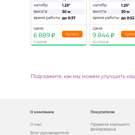
калибр:
калибр:
1.25"
1.25"
высота:
высота:
30 м
30 м
время работы:
время работы:
до
0:37
до
0:52
Цена:
Цена:
6 889
₽
9 844
₽
7 329
₽
10 700
₽
Подскажите, как мы можем улучшить на
О компании
Покупателю
О нас
Правила хорошего
фейерверка
Блог руководителя