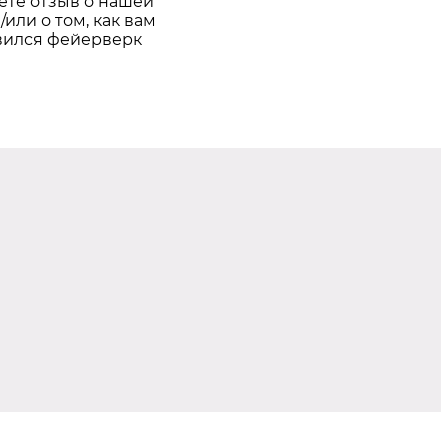
ете отзыв о нашей
/или о том, как вам
вился фейерверк