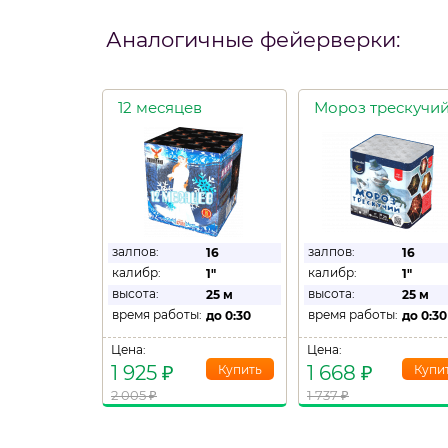
Аналогичные фейерверки:
12 месяцев
Мороз трескучи
залпов:
залпов:
16
16
калибр:
калибр:
1"
1"
высота:
высота:
25 м
25 м
время работы:
время работы:
до
0:30
до
0:30
Цена:
Цена:
1 925
₽
1 668
₽
2 005
₽
1 737
₽