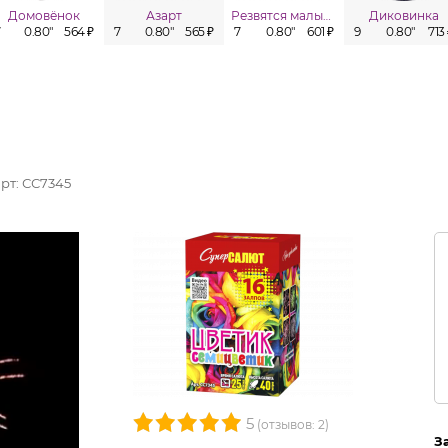
Домовёнок
Азарт
Резвятся малыши
Диковинка
7
0.80"
564 ₽
7
0.80"
565 ₽
7
0.80"
601 ₽
9
0.80"
713
арт:
СС7345
5
(отзывов: 2)
З