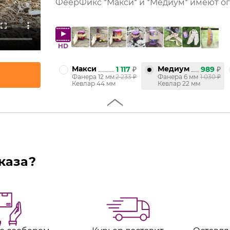
ФеерФикс *Макси* и *Медиум* имеют ог
HD
Макси
Медиум
1 117
₽
989
₽
Фанера 12 мм
2 233
₽
Фанера 6 мм
1 030
₽
Кевлар 44 мм
Кевлар 22 мм
каза?