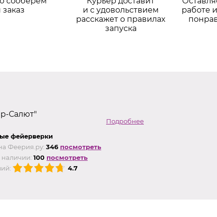
о сооберем
Курьер доставит
Оставля
 заказ
и с удовольствием
работе и
расскажет о правилах
понра
запуска
ер-Салют"
Подробнее
ые фейерверки
на Феерия.ру:
346
посмотреть
 наличии:
100
посмотреть
ий:
4.7