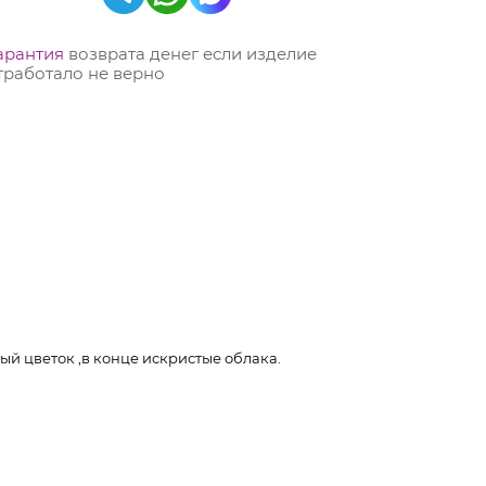
арантия
возврата денег если изделие
тработало не верно
й цветок ,в конце искристые облака.