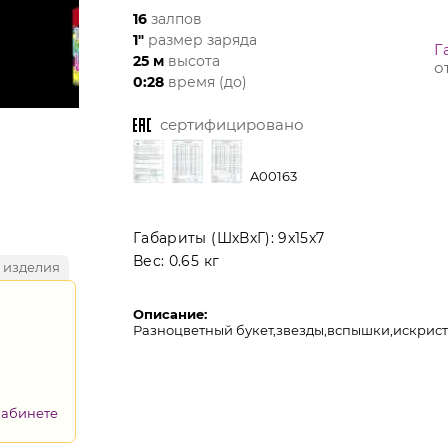
16
залпов
1"
размер заряда
Г
25 м
высота
о
0:28
время (до)
сертифицировано
A00163
Габариты (ШхВхГ):
9x15x7
Вес:
0.65 кг
 изделия
Описание:
Разноцветный букет,звезды,вспышки,искристы
кабинете