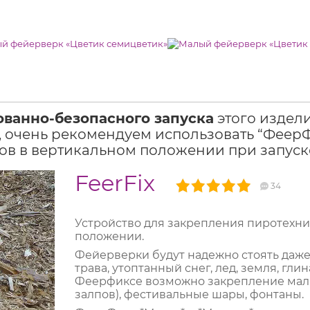
ованно-безопасного запуска
этого издел
 очень рекомендуем использовать “ФеерФи
в в вертикальном положении при запуск
FeerFix
34
Устройство для закрепления пиротехни
положении.
Фейерверки будут надежно стоять даже 
трава, утоптанный снег, лед, земля, гл
Феерфиксе возможно закрепление малых
залпов), фестивальные шары, фонтаны.