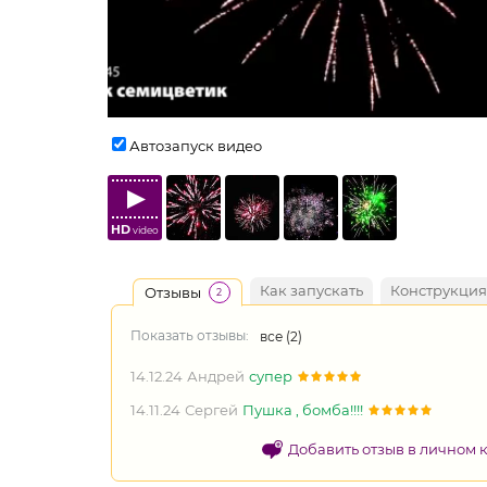
Автозапуск видео
HD
video
Как запускать
Конструкция
Отзывы
2
Показать отзывы:
все (
2
)
14.12.24
Андрей
супер
14.11.24
Сергей
Пушка , бомба!!!!
Добавить отзыв в личном 