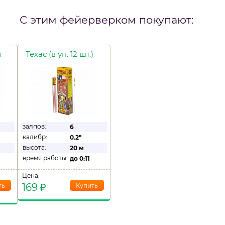
С этим фейерверком покупают:
й
Техас (в уп. 12 шт.)
залпов:
6
калибр:
0.2"
высота:
20 м
время работы:
до
0:11
Цена:
169
₽