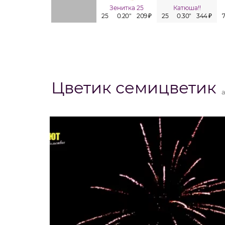
Зенитка 25
Катюша!!
25
0.20"
209 ₽
25
0.30"
344 ₽
Цветик семицветик