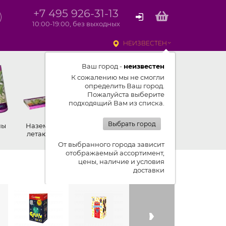
+7 495 926-31-13
10:00-19:00, без выходных
НЕИЗВЕСТЕН
Ваш город -
неизвестен
К сожалению мы не смогли
определить Ваш город.
Пожалуйста выберите
подходящий Вам из списка.
Выбрать город
ны
Наземные,
Ракеты
Петарды
летающие
От выбранного города зависит
отображаемый ассортимент,
цены, наличие и условия
Показывать ленту изделий
доставки