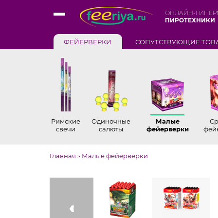
ОНЛАЙН-ГИПЕР
ПИРОТЕХНИКИ
ФЕЙЕРВЕРКИ
СОПУТСТВУЮЩИЕ ТОВ
Римские
Одиночные
Малые
С
свечи
салюты
фейерверки
фей
Главная
Малые фейерверки
>