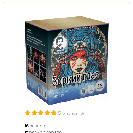
5
(отзывов: 13)
16
залпов
1"
размер заряда