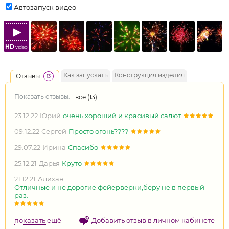
Автозапуск видео
HD
video
Как запускать
Конструкция изделия
Отзывы
13
Показать отзывы:
все (
13
)
23.12.22
Юрий
очень хороший и красивый салют
09.12.22
Сергей
Просто огонь????
29.07.22
Ирина
Спасибо
25.12.21
Дарья
Круто
21.12.21
Алихан
Отличные и не дорогие фейерверки,беру не в первый
раз.
показать ещё
Добавить отзыв в личном кабинете