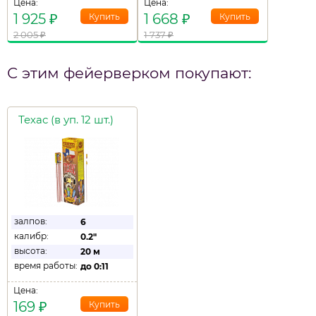
Цена:
Цена:
1 925
₽
1 668
₽
2 005
₽
1 737
₽
С этим фейерверком покупают:
Техас (в уп. 12 шт.)
залпов:
6
калибр:
0.2"
высота:
20 м
время работы:
до
0:11
Цена:
169
₽