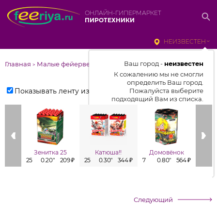
ОНЛАЙН-ГИПЕРМАРКЕТ
ПИРОТЕХНИКИ
НЕИЗВЕСТЕН
Ваш город -
неизвестен
Главная
Малые фейерверки
>
К сожалению мы не смогли
определить Ваш город.
Показывать ленту изделий
Пожалуйста выберите
подходящий Вам из списка.
Выбрать город
От выбранного города зависит
отображаемый ассортимент,
Зенитка 25
Катюша!!
Домовёнок
цены, наличие и условия
25
0.20"
209 ₽
25
0.30"
344 ₽
7
0.80"
564 ₽
7
доставки
Следующий