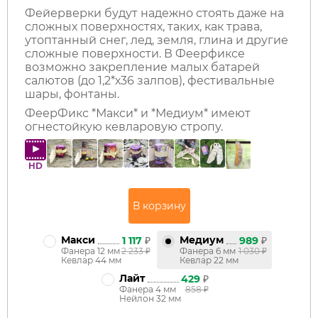
Фейерверки будут надежно стоять даже на
сложных поверхностях, таких, как трава,
утоптанный снег, лед, земля, глина и другие
сложные поверхности. В Феерфиксе
возможно закрепление малых батарей
салютов (до 1,2*х36 залпов), фестивальные
шары, фонтаны.
ФеерФикс *Макси* и *Медиум* имеют
огнестойкую кевларовую стропу.
HD
Макси
Медиум
1 117
₽
989
₽
Фанера 12 мм
2 233
₽
Фанера 6 мм
1 030
₽
Кевлар 44 мм
Кевлар 22 мм
Лайт
429
₽
Фанера 4 мм
858
₽
Нейлон 32 мм