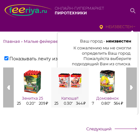
ОНЛАЙН-ГИПЕРМАРКЕТ
ПИРОТЕХНИКИ
НЕИЗВЕСТЕН
Ваш город -
неизвестен
Главная
Малые фейерверки
>
К сожалению мы не смогли
определить Ваш город.
Показывать ленту изделий
Пожалуйста выберите
подходящий Вам из списка.
Выбрать город
От выбранного города зависит
отображаемый ассортимент,
Зенитка 25
Катюша!!
Домовёнок
цены, наличие и условия
25
0.20"
209 ₽
25
0.30"
344 ₽
7
0.80"
564 ₽
7
доставки
Следующий