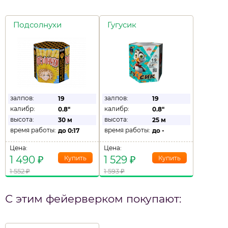
Подсолнухи
Гугусик
залпов:
залпов:
19
19
калибр:
калибр:
0.8"
0.8"
высота:
высота:
30 м
25 м
время работы:
время работы:
до
0:17
до
-
Цена:
Цена:
1 490
₽
1 529
₽
1 552
₽
1 593
₽
С этим фейерверком покупают: