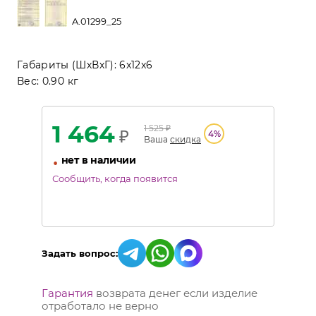
A.01299_25
Габариты (ШхВхГ):
6x12x6
Вес:
0.90 кг
1 464
1 525
₽
₽
4
%
Ваша
скидка
•
нет в наличии
Сообщить, когда появится
Задать вопрос:
Гарантия
возврата денег если изделие
отработало не верно