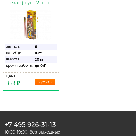
Техас (в уп. 12 шт.)
залпов:
6
калибр:
0.2"
высота:
20 м
время работы:
до
0:11
Цена:
169
₽
+7 495
926-31-13
10:00-19:00, без выходных