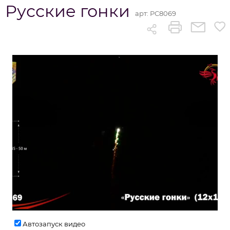
Русские гонки
арт:
РС8069
Автозапуск видео