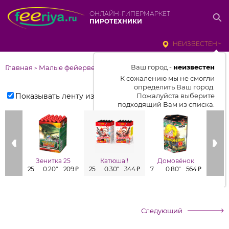
ОНЛАЙН-ГИПЕРМАРКЕТ
ПИРОТЕХНИКИ
НЕИЗВЕСТЕН
Ваш город -
неизвестен
Главная
Малые фейерверки
>
К сожалению мы не смогли
определить Ваш город.
Показывать ленту изделий
Пожалуйста выберите
подходящий Вам из списка.
Выбрать город
От выбранного города зависит
отображаемый ассортимент,
Зенитка 25
Катюша!!
Домовёнок
цены, наличие и условия
25
0.20"
209 ₽
25
0.30"
344 ₽
7
0.80"
564 ₽
7
доставки
Следующий