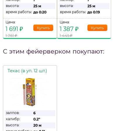
высота:
высота:
25 м
25 м
время работы:
время работы:
до
0:20
до
0:19
Цена:
Цена:
1 691
₽
1 387
₽
1 761
₽
1 445
₽
С этим фейерверком покупают:
Техас (в уп. 12 шт.)
залпов:
6
калибр:
0.2"
высота:
20 м