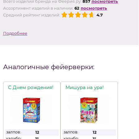
Всего изделий бренда на Феерия.ру:
857
посмотреть
Ассортимент изделий в наличии:
62
посмотреть
Средний рейтинг изделий:
4.7
Подробнее
Аналогичные фейерверки:
С Днем рождения!
Мишура на ура!
залпов:
залпов:
12
12
калибр:
калибр:
1"
1"