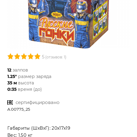
5
(отзывов: 1)
12
залпов
1.25"
размер заряда
35 м
высота
0:35
время (до)
сертифицировано
A.00775_25
Габариты (ШхВхГ):
20x17x19
Вес:
1.50 кг