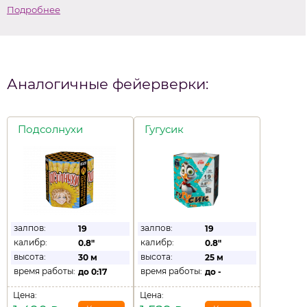
Подробнее
Аналогичные фейерверки:
Подсолнухи
Гугусик
залпов:
залпов:
19
19
калибр:
калибр:
0.8"
0.8"
высота:
высота:
30 м
25 м
время работы:
время работы:
до
0:17
до
-
Цена:
Цена: