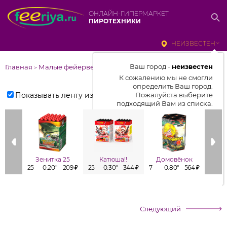
ОНЛАЙН-ГИПЕРМАРКЕТ
ПИРОТЕХНИКИ
НЕИЗВЕСТЕН
Ваш город -
неизвестен
Главная
Малые фейерверки
>
К сожалению мы не смогли
определить Ваш город.
Показывать ленту изделий
Пожалуйста выберите
подходящий Вам из списка.
Выбрать город
От выбранного города зависит
отображаемый ассортимент,
Зенитка 25
Катюша!!
Домовёнок
цены, наличие и условия
25
0.20"
209 ₽
25
0.30"
344 ₽
7
0.80"
564 ₽
7
доставки
Следующий