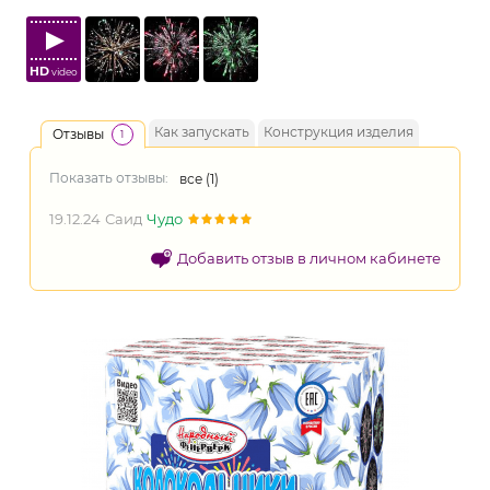
HD
video
Как запускать
Конструкция изделия
Отзывы
1
Показать отзывы:
все (
1
)
19.12.24
Саид
Чудо
Добавить отзыв в личном кабинете