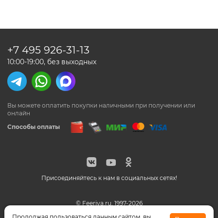
+7 495
926-31-13
10:00-19:00, без выходных
Вы можете оплатить покупки наличными
при получении или
онлайн
Способы оплаты
Присоединяйтесь к нам в социальных сетях!
© Feeriya.ru, 1997-2026
WhatsApp принадлежат компании Meta, признанной
Продолжая пользоваться данным сайтом, вы