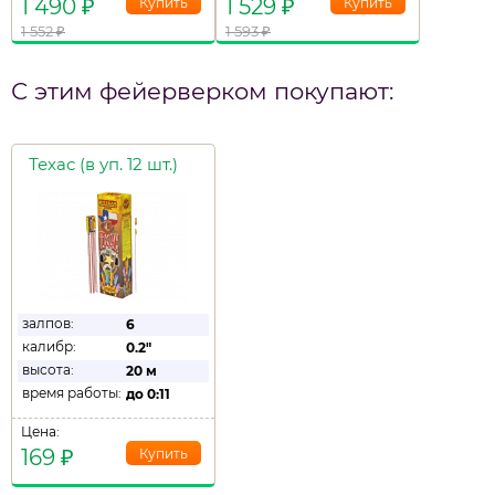
1 490
₽
1 529
₽
1 552
₽
1 593
₽
С этим фейерверком покупают:
Техас (в уп. 12 шт.)
залпов:
6
калибр:
0.2"
высота:
20 м
время работы:
до
0:11
Цена:
169
₽