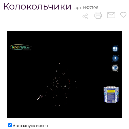
Колокольчики
арт:
НФ7106
Автозапуск видео