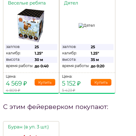
Веселые ребята
Дятел
залпов:
залпов:
25
25
калибр:
калибр:
1.25"
1.25"
высота:
высота:
30 м
35 м
время работы:
время работы:
до
0:40
до
0:20
Цена:
Цена:
4 569
₽
5 152
₽
4 809
₽
5 423
₽
С этим фейерверком покупают:
Буран (в уп. 3 шт.)