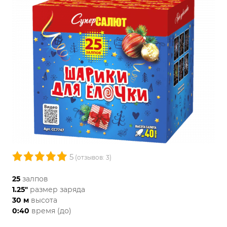
5
(отзывов: 3)
25
залпов
1.25"
размер заряда
30 м
высота
0:40
время (до)