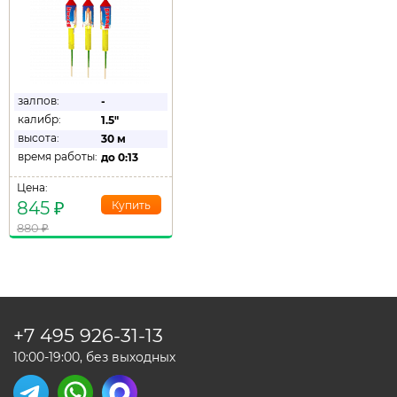
залпов:
-
калибр:
1.5"
высота:
30 м
время работы:
до
0:13
Цена:
845
₽
880
₽
+7 495
926-31-13
10:00-19:00, без выходных