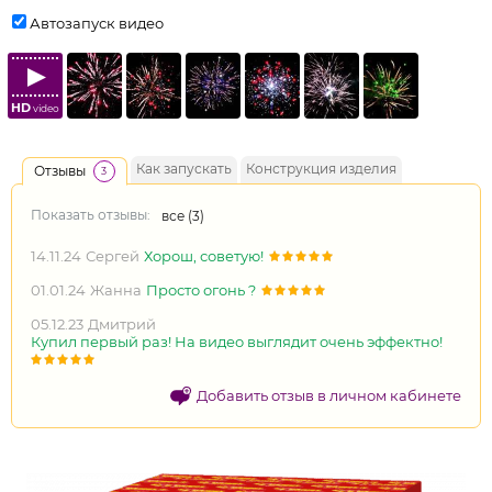
Автозапуск видео
HD
video
Как запускать
Конструкция изделия
Отзывы
3
Показать отзывы:
все (
3
)
14.11.24
Сергей
Хорош, советую!
01.01.24
Жанна
Просто огонь ?
05.12.23
Дмитрий
Купил первый раз! На видео выглядит очень эффектно!
Добавить отзыв в личном кабинете