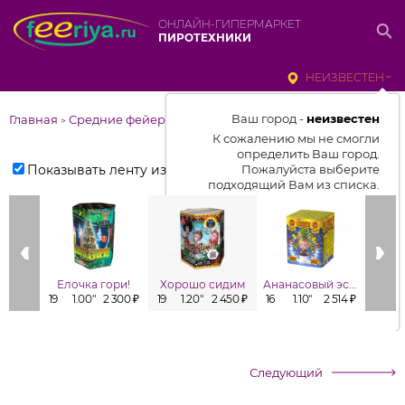
ОНЛАЙН-ГИПЕРМАРКЕТ
ПИРОТЕХНИКИ
НЕИЗВЕСТЕН
Ваш город -
неизвестен
Главная
Средние фейерверки
>
К сожалению мы не смогли
определить Ваш город.
Показывать ленту изделий
Пожалуйста выберите
подходящий Вам из списка.
Выбрать город
От выбранного города зависит
отображаемый ассортимент,
Елочка гори!
Хорошо сидим
Ананасовый эспрессо
Заб
цены, наличие и условия
19
1.00"
2 300 ₽
19
1.20"
2 450 ₽
16
1.10"
2 514 ₽
16
1
доставки
Следующий