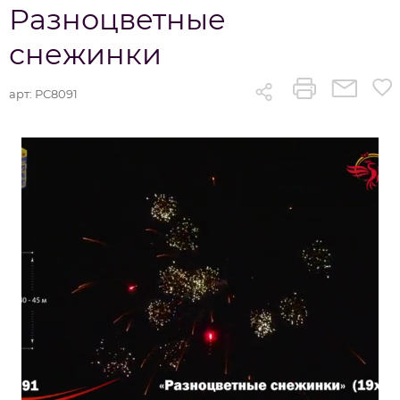
Разноцветные
снежинки
арт:
РС8091