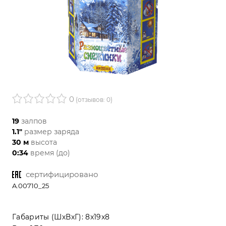
0
(отзывов: 0)
19
залпов
1.1"
размер заряда
30 м
высота
0:34
время (до)
сертифицировано
A.00710_25
Габариты (ШхВхГ):
8x19x8