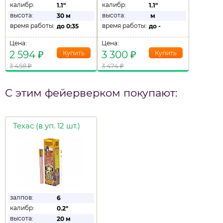
калибр:
калибр:
1.1"
1.1"
высота:
высота:
30 м
м
время работы:
время работы:
до
0:35
до
-
Цена:
Цена:
2 594
₽
3 300
₽
3 458
₽
3 474
₽
С этим фейерверком покупают:
Техас (в уп. 12 шт.)
залпов:
6
калибр:
0.2"
высота:
20 м