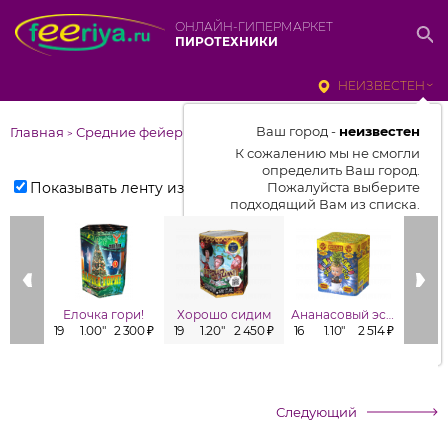
ОНЛАЙН-ГИПЕРМАРКЕТ
ПИРОТЕХНИКИ
НЕИЗВЕСТЕН
Ваш город -
неизвестен
Главная
Средние фейерверки
>
К сожалению мы не смогли
определить Ваш город.
Показывать ленту изделий
Пожалуйста выберите
подходящий Вам из списка.
Выбрать город
От выбранного города зависит
отображаемый ассортимент,
Елочка гори!
Хорошо сидим
Ананасовый эспрессо
Заб
цены, наличие и условия
19
1.00"
2 300 ₽
19
1.20"
2 450 ₽
16
1.10"
2 514 ₽
16
1
доставки
Следующий