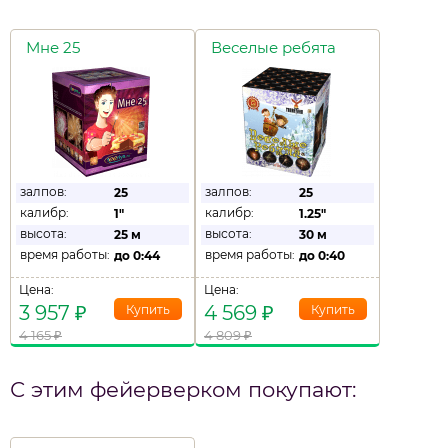
Мне 25
Веселые ребята
залпов:
залпов:
25
25
калибр:
калибр:
1"
1.25"
высота:
высота:
25 м
30 м
время работы:
время работы:
до
0:44
до
0:40
Цена:
Цена:
3 957
₽
4 569
₽
4 165
₽
4 809
₽
С этим фейерверком покупают: