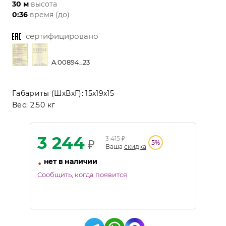
30 м
высота
0:36
время (до)
сертифицировано
A.00894_23
Габариты (ШхВхГ):
15x19x15
Вес:
2.50 кг
3 244
3 415
₽
₽
5
%
Ваша
скидка
•
нет в наличии
Сообщить, когда появится