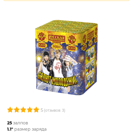
5
(отзывов: 3)
25
залпов
1.1"
размер заряда