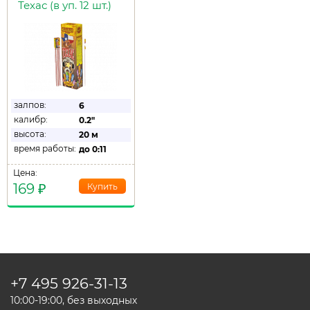
Техас (в уп. 12 шт.)
залпов:
6
калибр:
0.2"
высота:
20 м
время работы:
до
0:11
Цена:
169
₽
+7 495
926-31-13
10:00-19:00, без выходных