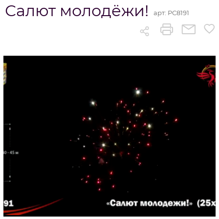
Салют молодёжи!
арт:
РС8191