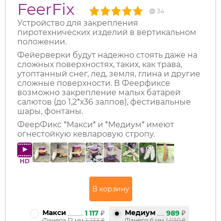
FeerFix
34
Устройство для закрепления
пиротехнических изделий в вертикальном
положении.
Фейерверки будут надежно стоять даже на
сложных поверхностях, таких, как трава,
утоптанный снег, лед, земля, глина и другие
сложные поверхности. В Феерфиксе
возможно закрепление малых батарей
салютов (до 1,2*х36 залпов), фестивальные
шары, фонтаны.
ФеерФикс *Макси* и *Медиум* имеют
огнестойкую кевларовую стропу.
HD
Макси
Медиум
1 117
₽
989
₽
Фанера 12 мм
2 233
₽
Фанера 6 мм
1 030
₽