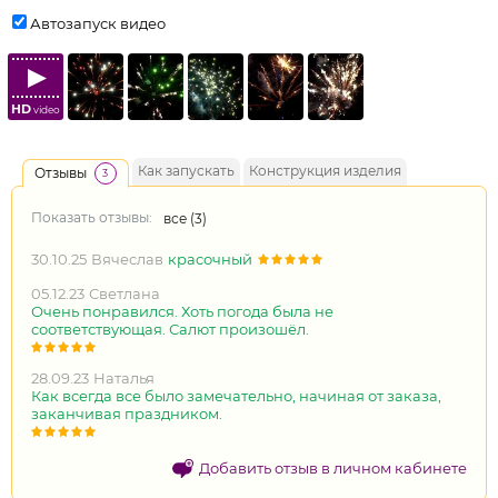
Автозапуск видео
HD
video
Как запускать
Конструкция изделия
Отзывы
3
Показать отзывы:
все (
3
)
30.10.25
Вячеслав
красочный
05.12.23
Светлана
Очень понравился. Хоть погода была не
соответствующая. Салют произошёл.
28.09.23
Наталья
Как всегда все было замечательно, начиная от заказа,
заканчивая праздником.
Добавить отзыв в личном кабинете