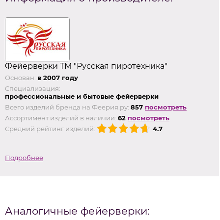
Фейерверки ТМ "Русская пиротехника"
Основан:
в 2007 году
Специализация:
профессиональные и бытовые фейерверки
Всего изделий бренда на Феерия.ру:
857
посмотреть
Ассортимент изделий в наличии:
62
посмотреть
Средний рейтинг изделий:
4.7
Подробнее
Аналогичные фейерверки: