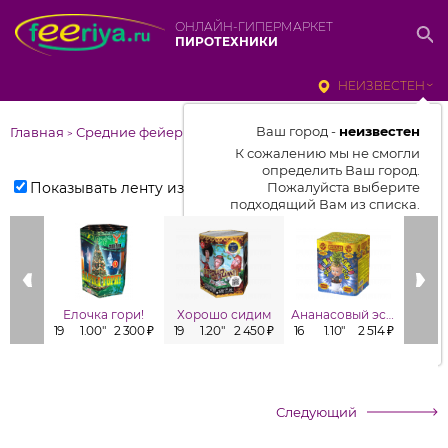
ОНЛАЙН-ГИПЕРМАРКЕТ
ПИРОТЕХНИКИ
НЕИЗВЕСТЕН
Ваш город -
неизвестен
Главная
Средние фейерверки
>
К сожалению мы не смогли
определить Ваш город.
Показывать ленту изделий
Пожалуйста выберите
подходящий Вам из списка.
Выбрать город
От выбранного города зависит
отображаемый ассортимент,
Елочка гори!
Хорошо сидим
Ананасовый эспрессо
Заб
цены, наличие и условия
19
1.00"
2 300 ₽
19
1.20"
2 450 ₽
16
1.10"
2 514 ₽
16
1
доставки
Следующий