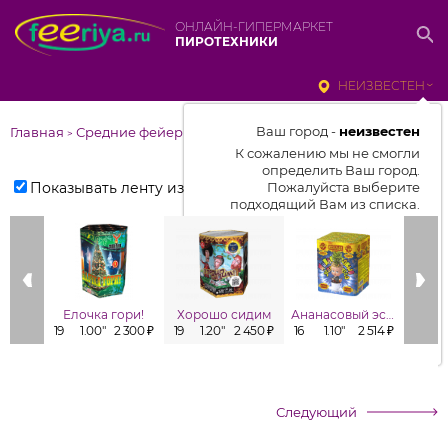
ОНЛАЙН-ГИПЕРМАРКЕТ
ПИРОТЕХНИКИ
НЕИЗВЕСТЕН
Ваш город -
неизвестен
Главная
Средние фейерверки
>
К сожалению мы не смогли
определить Ваш город.
Показывать ленту изделий
Пожалуйста выберите
подходящий Вам из списка.
Выбрать город
От выбранного города зависит
отображаемый ассортимент,
Елочка гори!
Хорошо сидим
Ананасовый эспрессо
Заб
цены, наличие и условия
19
1.00"
2 300 ₽
19
1.20"
2 450 ₽
16
1.10"
2 514 ₽
16
1
доставки
Следующий