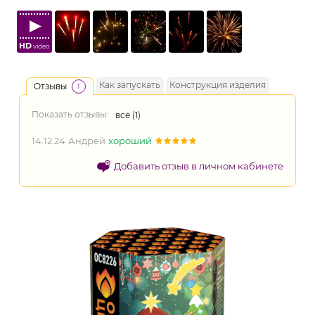
HD
video
Как запускать
Конструкция изделия
Отзывы
1
Показать отзывы:
все (
1
)
14.12.24
Андрей
хороший
Добавить отзыв в личном кабинете