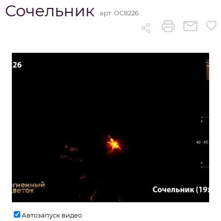
Сочельник
арт:
ОС8226
Автозапуск видео