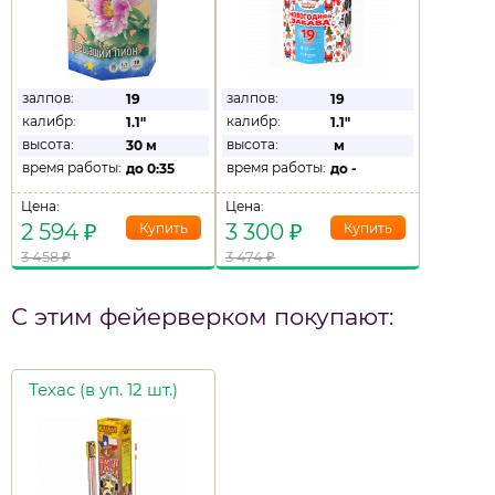
залпов:
залпов:
19
19
калибр:
калибр:
1.1"
1.1"
высота:
высота:
30 м
м
время работы:
время работы:
до
0:35
до
-
Цена:
Цена:
2 594
₽
3 300
₽
3 458
₽
3 474
₽
С этим фейерверком покупают:
Техас (в уп. 12 шт.)