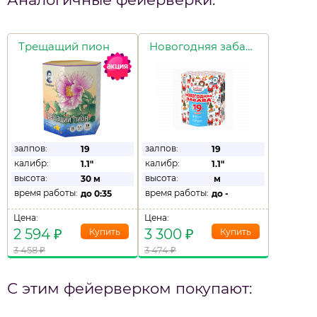
Трещащий пион
Новогодняя забава
залпов:
залпов:
19
19
калибр:
калибр:
1.1"
1.1"
высота:
высота:
30 м
м
время работы:
время работы:
до
0:35
до
-
Цена:
Цена:
2 594
₽
3 300
₽
3 458
₽
3 474
₽
С этим фейерверком покупают: