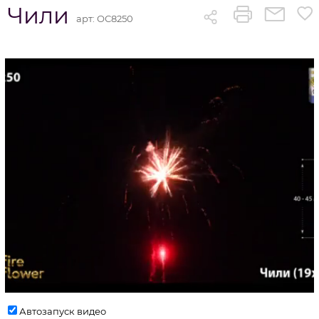
Чили
арт:
ОС8250
Автозапуск видео