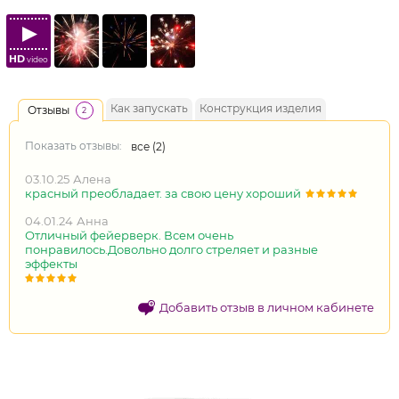
HD
video
Как запускать
Конструкция изделия
Отзывы
2
Показать отзывы:
все (
2
)
03.10.25
Алена
красный преобладает. за свою цену хороший
04.01.24
Анна
Отличный фейерверк. Всем очень
понравилось.Довольно долго стреляет и разные
эффекты
Добавить отзыв в личном кабинете