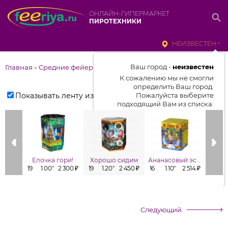
ОНЛАЙН-ГИПЕРМАРКЕТ
ПИРОТЕХНИКИ
НЕИЗВЕСТЕН
Ваш город -
неизвестен
Главная
Средние фейерверки
>
К сожалению мы не смогли
определить Ваш город.
Показывать ленту изделий
Пожалуйста выберите
подходящий Вам из списка.
Выбрать город
От выбранного города зависит
отображаемый ассортимент,
Елочка гори!
Хорошо сидим
Ананасовый эспрессо
Заб
цены, наличие и условия
19
1.00"
2 300 ₽
19
1.20"
2 450 ₽
16
1.10"
2 514 ₽
16
1
доставки
Следующий