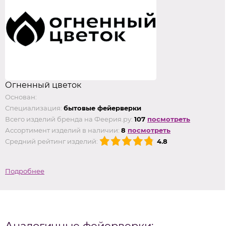
Огненный цветок
Основан:
Специализация:
бытовые фейерверки
Всего изделий бренда на Феерия.ру:
107
посмотреть
Ассортимент изделий в наличии:
8
посмотреть
Средний рейтинг изделий:
4.8
Подробнее
Аналогичные фейерверки: