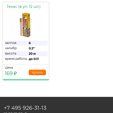
Техас (в уп. 12 шт.)
залпов:
6
калибр:
0.2"
высота:
20 м
время работы:
до
0:11
Цена:
169
₽
+7 495
926-31-13