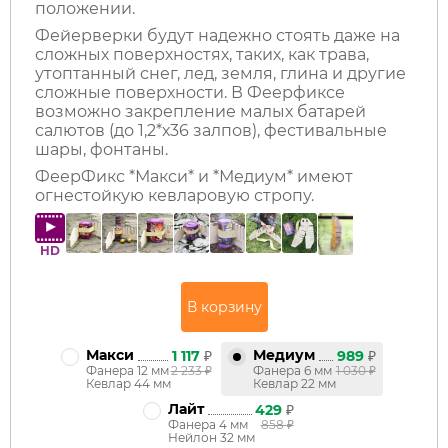
положении.
Фейерверки будут надежно стоять даже на
сложных поверхностях, таких, как трава,
утоптанный снег, лед, земля, глина и другие
сложные поверхности. В Феерфиксе
возможно закрепление малых батарей
салютов (до 1,2*х36 залпов), фестивальные
шары, фонтаны.
ФеерФикс *Макси* и *Медиум* имеют
огнестойкую кевларовую стропу.
HD
Макси
Медиум
1 117
₽
989
₽
Фанера 12 мм
2 233
₽
Фанера 6 мм
1 030
₽
Кевлар 44 мм
Кевлар 22 мм
Лайт
429
₽
Фанера 4 мм
858
₽
Нейлон 32 мм