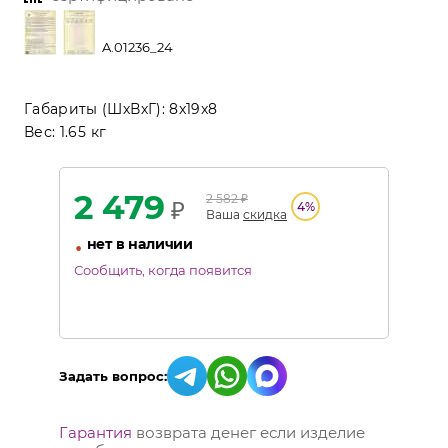
A.01236_24
Габариты (ШхВхГ):
8x19x8
Вес:
1.65 кг
2 479
2 582
₽
₽
4
%
Ваша
скидка
•
нет в наличии
Сообщить, когда появится
Задать вопрос:
Гарантия
возврата денег если изделие