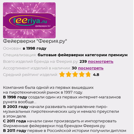
Фейерверки "Феерия.ру"
Основан:
в 1998 году
Специализация:
бытовые фейерверки категории премиум
Всего изделий бренда на Феерия.ру:
239
посмотреть
Ассортимент изделий в наличии:
30
посмотреть
Средний рейтинг изделий:
4.8
Компания была одной из первых вышедших
на пиротехнический рынок в 1997 году.
В 1998 году
создали один из первых интернет-магазинов
рунета вообще...
В 2003 году
начали развивать направление пиро-
музыкальных пиротехнических шоу и немало преуспели
в этом деле.
С 2011 года
начали сами производить и импортировать
Фирменные фейерверки под брендом Феерия.ру.
В 2011 году
первые в Российской истории получили диплом