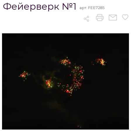
Фейерверк №1
арт:
FEE7285