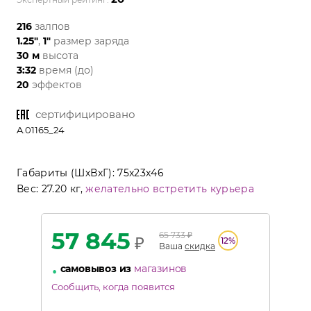
216
залпов
1.25"
,
1"
размер заряда
30 м
высота
3:32
время (до)
20
эффектов
сертифицировано
A.01165_24
Габариты (ШхВхГ):
75x23x46
Вес:
27.20 кг,
желательно встретить курьера
57 845
65 733
₽
₽
12
%
Ваша
скидка
•
самовывоз из
магазинов
Сообщить, когда появится