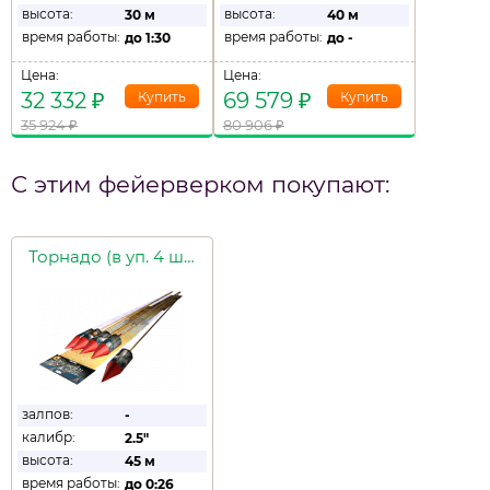
высота:
высота:
30 м
40 м
время работы:
время работы:
до
1:30
до
-
Цена:
Цена:
32 332
₽
69 579
₽
35 924
₽
80 906
₽
С этим фейерверком покупают:
Торнадо (в уп. 4 шт.)
залпов:
-
калибр:
2.5"
высота:
45 м
время работы:
до
0:26