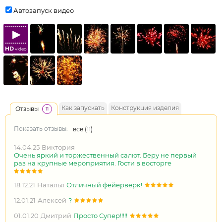
Автозапуск видео
HD
video
Как запускать
Конструкция изделия
Отзывы
11
Показать отзывы:
все (
11
)
14.04.25
Виктория
Очень яркий и торжественный салют. Беру не первый
раз на крупные мероприятия. Гости в восторге
18.12.21
Наталья
Отличный фейерверк!
12.01.21
Алексей
?
01.01.20
Дмитрий
Просто Супер!!!!!