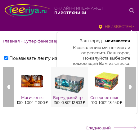
ОНЛАЙН-ГИПЕРМАРКЕТ
ПИРОТЕХНИКИ
НЕИЗВЕСТЕН
Ваш город -
неизвестен
Главная
Супер фейерверки
>
К сожалению мы не смогли
определить Ваш город.
Показывать ленту изделий
Пожалуйста выберите
подходящий Вам из списка.
Выбрать город
От выбранного города зависит
отображаемый ассортимент,
Магия огня
Бермудский треугольник
Северное сияние
цены, наличие и условия
100
1.00"
11 500 ₽
150
0.80"
12 903 ₽
100
1.00"
13 440 ₽
49
1
доставки
Следующий