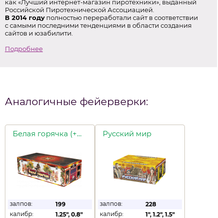
как «Лучший интернет-магазин пиротехники», выданный
Российской Пиротехнической Ассоциацией.
В 2014 году
полностью переработали сайт в соответствии
с самыми последними тенденциями в области создания
сайтов и юзабилити.
Подробнее
Аналогичные фейерверки:
Белая горячка (+фонтан)
Русский мир
залпов:
залпов:
199
228
калибр:
калибр:
1.25"
,
0.8"
1"
,
1.2"
,
1.5"