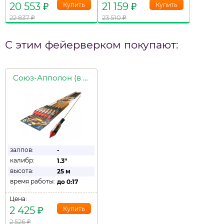
20 553
₽
21 159
₽
22 837
₽
23 510
₽
С этим фейерверком покупают:
Союз-Апполон (в уп. 6шт.)
залпов:
-
калибр:
1.3"
высота:
25 м
время работы:
до
0:17
Цена:
2 425
₽
2 526
₽