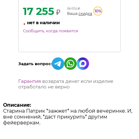
17 255
19 172
₽
₽
10
%
Ваша
скидка
•
нет в наличии
Сообщить, когда появится
Задать вопрос:
Гарантия
возврата денег если изделие
отработало не верно
Описание:
Старина Патрик *зажжет* на любой вечеринке. И,
вне сомнений, *даст прикурить* другим
фейерверкам.