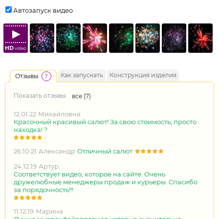
Автозапуск видео
HD
video
Как запускать
Конструкция изделия
Отзывы
7
Показать отзывы:
все (
7
)
12.01.22
Михайловна
Красочный красивый салют! За свою стоимость, просто
находка! ?
26.10.21
Александр
Отличный салют
24.12.19
Артур
Соответствует видео, которое на сайте. Очень
дружелюбные менеджеры продаж и курьеры. Спасибо
за порядочность!!!
11.12.19
Марина
Лучше многих фейерверков которые значительно