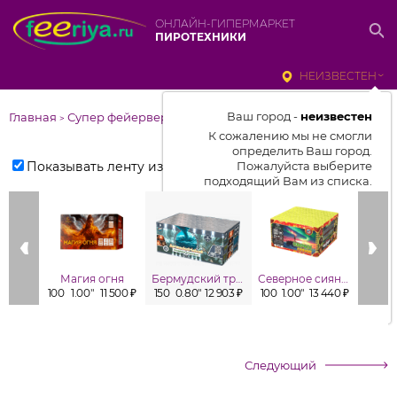
ОНЛАЙН-ГИПЕРМАРКЕТ
ПИРОТЕХНИКИ
НЕИЗВЕСТЕН
Ваш город -
неизвестен
Главная
Супер фейерверки
>
К сожалению мы не смогли
определить Ваш город.
Показывать ленту изделий
Пожалуйста выберите
подходящий Вам из списка.
Выбрать город
От выбранного города зависит
отображаемый ассортимент,
Магия огня
Бермудский треугольник
Северное сияние
цены, наличие и условия
100
1.00"
11 500 ₽
150
0.80"
12 903 ₽
100
1.00"
13 440 ₽
49
1
доставки
Следующий