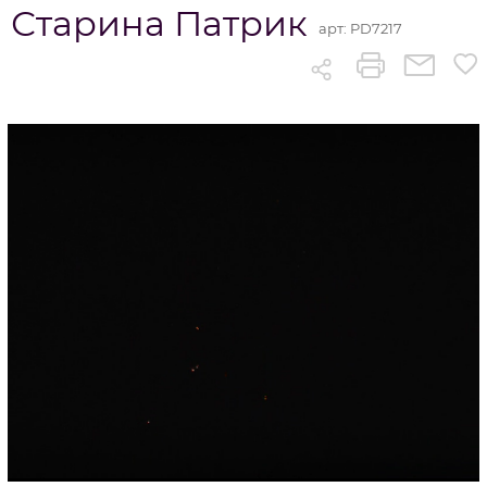
Старина Патрик
арт:
PD7217