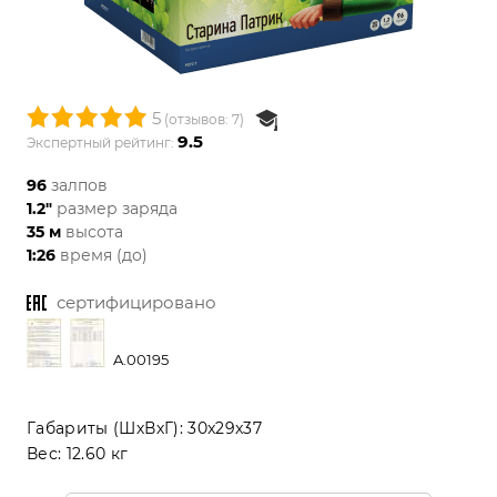
5
(отзывов: 7)
9.5
Экспертный рейтинг:
96
залпов
1.2"
размер заряда
35 м
высота
1:26
время (до)
сертифицировано
A.00195
Габариты (ШхВхГ):
30x29x37
Вес:
12.60 кг