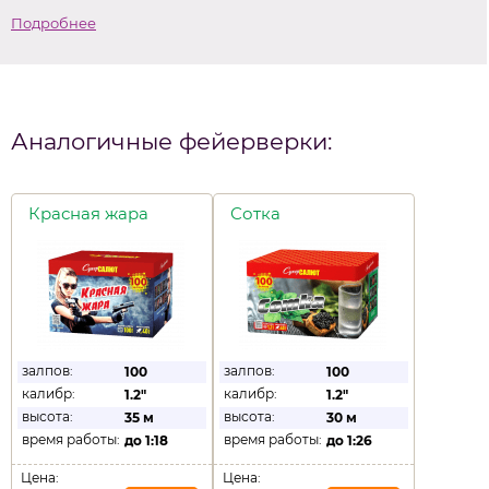
Подробнее
Аналогичные фейерверки:
Красная жара
Сотка
залпов:
залпов:
100
100
калибр:
калибр:
1.2"
1.2"
высота:
высота:
35 м
30 м
время работы:
время работы:
до
1:18
до
1:26
Цена:
Цена: