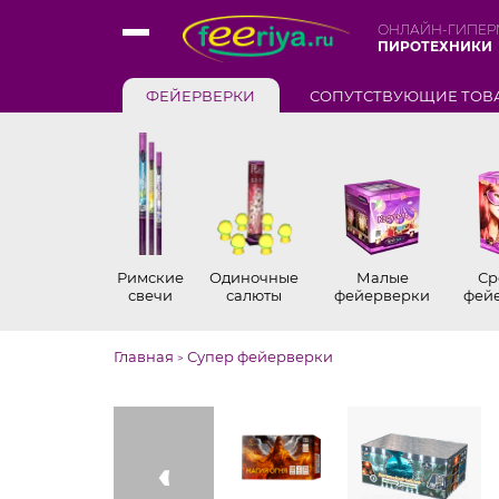
ОНЛАЙН-ГИПЕР
ПИРОТЕХНИКИ
ФЕЙЕРВЕРКИ
СОПУТСТВУЮЩИЕ ТОВ
Римские
Одиночные
Малые
Ср
свечи
салюты
фейерверки
фей
Главная
Супер фейерверки
>