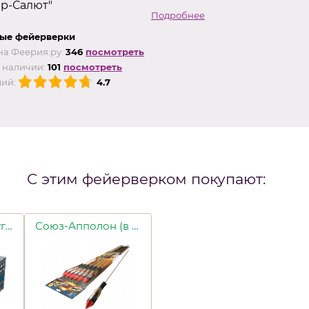
ер-Салют"
Подробнее
ые фейерверки
на Феерия.ру:
346
посмотреть
 наличии:
101
посмотреть
ий:
4.7
С этим фейерверком покупают:
Бермудский треугольник
Союз-Апполон (в уп. 6шт.)