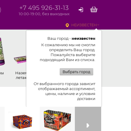
+7 495 926-31-13
10:00-19:00, без выходных
НЕИЗВЕСТЕН
Ваш город -
неизвестен
К сожалению мы не смогли
определить Ваш город.
Пожалуйста выберите
подходящий Вам из списка.
Выбрать город
ны
Наземные,
Ракеты
Петарды
летающие
От выбранного города зависит
отображаемый ассортимент,
цены, наличие и условия
Показывать ленту изделий
доставки