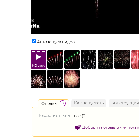
Автозапуск видео
HD
video
Как запускать
Конструкция
Отзывы
0
Показать отзывы:
все (
0
)
Добавить отзыв в личном 