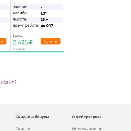
залпов:
-
калибр:
1.3"
высота:
25 м
время работы:
до
0:17
Цена:
2 425
₽
2 526
₽
ш сайт?
Скидки и бонусы
О фейерверках
Скидки
Инструкции по