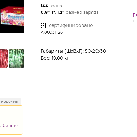
144
залпа
0.8"
,
1"
,
1.2"
размер заряда
Г
о
сертифицировано
A.00931_26
Габариты (ШхВхГ):
50x20x30
Вес:
10.00 кг
 изделия
кабинете