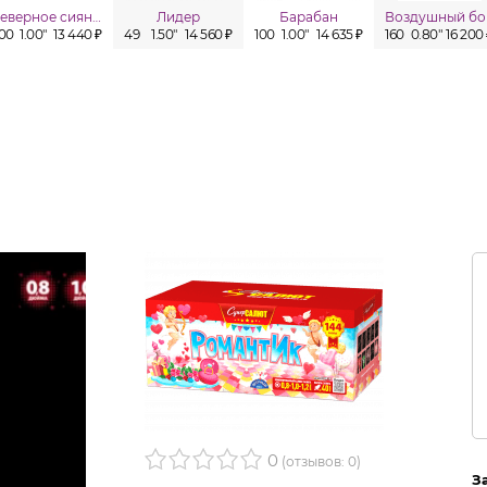
Северное сияние
Лидер
Барабан
Воздушный бо
100
1.00"
13 440 ₽
49
1.50"
14 560 ₽
100
1.00"
14 635 ₽
160
0.80"
16 200
0
(отзывов: 0)
З