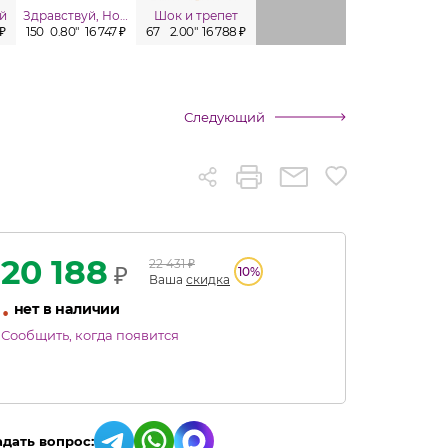
й
Здравствуй, Новый год!
Шок и трепет
Лавина
 ₽
150
0.80"
16 747 ₽
67
2.00"
16 788 ₽
100
1.00"
17 435 ₽
100
1.00"
Следующий
20 188
22 431
₽
₽
10
%
Ваша
скидка
•
нет в наличии
Сообщить, когда появится
адать вопрос: