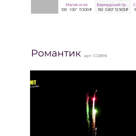
Магия огня
Бермудский треугольник
100
1.00"
11 500 ₽
150
0.80"
12 903 ₽
Романтик
арт:
СС8816