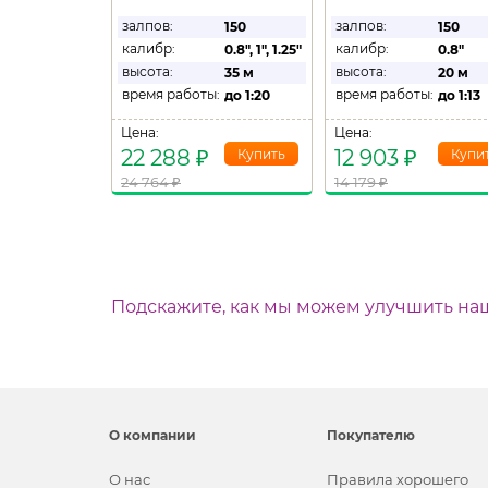
залпов:
залпов:
150
150
калибр:
калибр:
0.8"
,
1"
,
1.25"
0.8"
высота:
высота:
35 м
20 м
время работы:
время работы:
до
1:20
до
1:13
Цена:
Цена:
22 288
₽
12 903
₽
24 764
₽
14 179
₽
Подскажите, как мы можем улучшить на
О компании
Покупателю
О нас
Правила хорошего