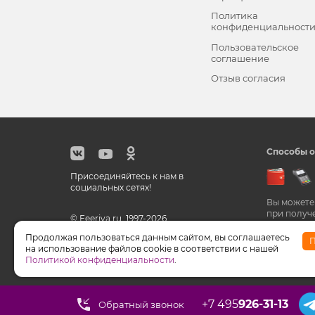
Политика
конфиденциальност
Пользовательское
соглашение
Отзыв согласия
Способы о
Присоединяйтесь к нам в
социальных сетях!
Вы можете
при получ
© Feeriya.ru, 1997-2026
Продолжая пользоваться данным сайтом, вы соглашаетесь
П
на использование файлов cookie в соответствии с нашей
WhatsApp принадлежат компании Meta, признанной э
Политикой конфиденциальности
.
+7 495
926-31-13
Обратный звонок