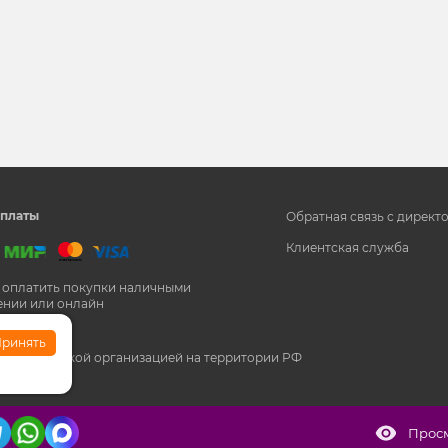
и
платы
Обратная связь с директ
Клиентская служба
 оплатить покупки наличными
ении или онлайн
ринять
кстремистской организацией на территории РФ
Прос