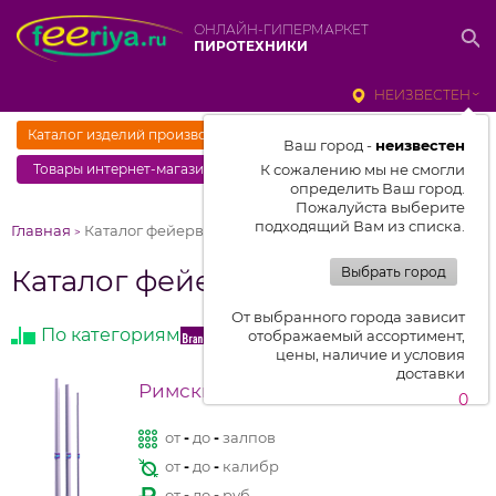
ОНЛАЙН-ГИПЕРМАРКЕТ
ПИРОТЕХНИКИ
НЕИЗВЕСТЕН
Каталог изделий производителя "
Максем
"
Ваш город -
неизвестен
Товары интернет-магазина
К сожалению мы не смогли
определить Ваш город.
Пожалуйста выберите
подходящий Вам из списка.
Главная
Каталог фейерверков
>
Каталог фейерверков
Выбрать город
От выбранного города зависит
По категориям
По производителям
отображаемый ассортимент,
цены, наличие и условия
доставки
Римские свечи
0
от
-
до
-
залпов
от
-
до
-
калибр
от
-
до
-
руб