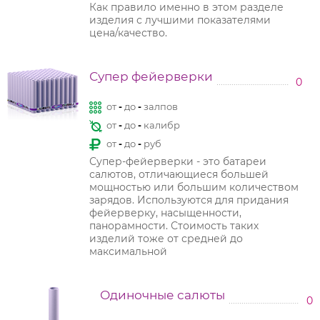
Как правило именно в этом разделе
изделия с лучшими показателями
цена/качество.
Супер фейерверки
0
от
-
до
-
залпов
от
-
до
-
калибр
от
-
до
-
руб
Супер-фейерверки - это батареи
салютов, отличающиеся большей
мощностью или большим количеством
зарядов. Используются для придания
фейерверку, насыщенности,
панорамности. Стоимость таких
изделий тоже от средней до
максимальной
Одиночные салюты
0