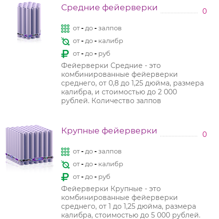
Средние фейерверки
0
от
-
до
-
залпов
от
-
до
-
калибр
от
-
до
-
руб
Фейерверки Средние - это
комбинированные фейерверки
среднего, от 0,8 до 1,25 дюйма, размера
калибра, и стоимостью до 2 000
рублей. Количество залпов
Крупные фейерверки
0
от
-
до
-
залпов
от
-
до
-
калибр
от
-
до
-
руб
Фейерверки Крупные - это
комбинированные фейерверки
среднего, от 1 до 1,25 дюйма, размера
калибра, стоимостью до 5 000 рублей.