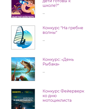
дети готовы к
школе?"
...
Конкурс "На гребне
волны"
...
Конкурс: «День
Рыбака»
...
Конкурс Фейерверк
ко дню
мотоциклиста