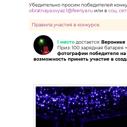
Убедительно просим победителей конкур
obratnaya.svyaz.1@feeriya.ru
или в
соц. сет
Правила участия в конкурсе.
I место
достается:
Веронике
Приз: 100 зарядная батарея 
фотографии победителя на ф
возможность принять участие в соз