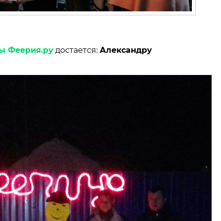
ы Феерия.ру
достается:
Александру