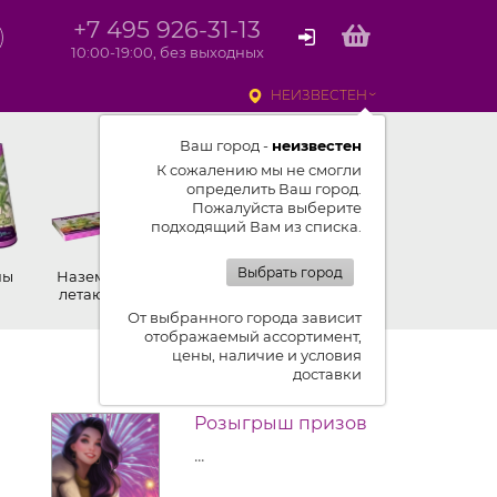
+7 495 926-31-13
10:00-19:00, без выходных
НЕИЗВЕСТЕН
Ваш город -
неизвестен
К сожалению мы не смогли
определить Ваш город.
Пожалуйста выберите
подходящий Вам из списка.
Выбрать город
ны
Наземные,
Ракеты
Петарды
летающие
От выбранного города зависит
отображаемый ассортимент,
цены, наличие и условия
доставки
Розыгрыш призов
...