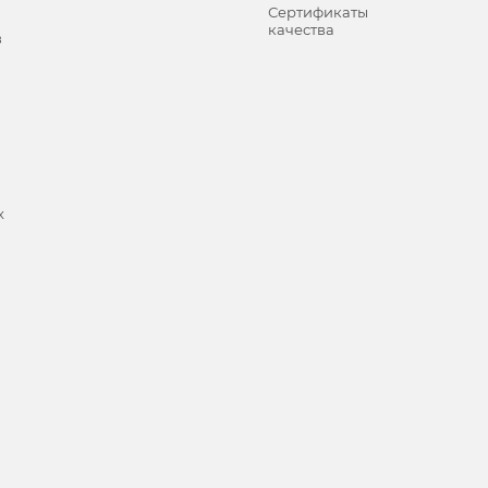
Сертификаты
качества
в
х
и