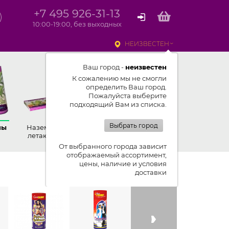
+7 495 926-31-13
10:00-19:00, без выходных
НЕИЗВЕСТЕН
Ваш город -
неизвестен
К сожалению мы не смогли
определить Ваш город.
Пожалуйста выберите
подходящий Вам из списка.
Выбрать город
ны
Наземные,
Ракеты
Петарды
летающие
От выбранного города зависит
отображаемый ассортимент,
цены, наличие и условия
Показывать ленту изделий
доставки