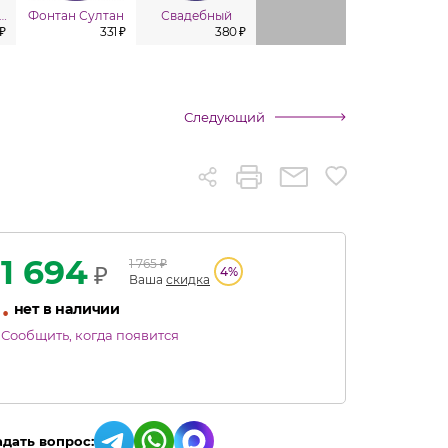
юлики (в уп. 4 шт.)
Фонтан Султан
Свадебный
Гейзер
Мару
 ₽
331 ₽
380 ₽
392 ₽
Следующий
1 694
1 765
₽
₽
4
%
Ваша
скидка
•
нет в наличии
Сообщить, когда появится
адать вопрос: