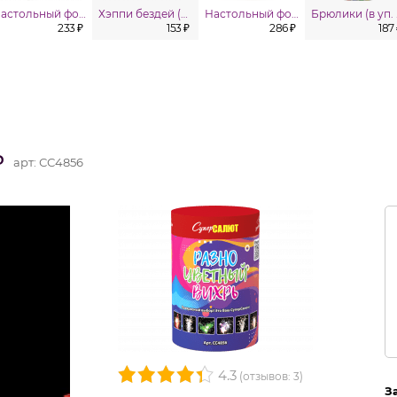
Настольный фонтан (в уп. 4шт.)
Хэппи бездей (С Днём рождения) (в уп. 4 шт.)
Настольный фонтан XL (в уп. 4шт.)
Бр
233 ₽
153 ₽
286 ₽
187
ь
арт:
СС4856
4.3
(отзывов: 3)
З