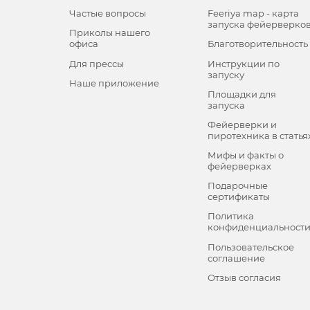
Частые вопросы
Feeriya map - карта
запуска фейерверко
Приколы нашего
офиса
Благотворительность
Для прессы
Инструкции по
запуску
Наше приложение
Площадки для
запуска
Фейерверки и
пиротехника в статья
Мифы и факты о
фейерверках
Подарочные
сертификаты
Политика
конфиденциальност
Пользовательское
соглашение
Отзыв согласия