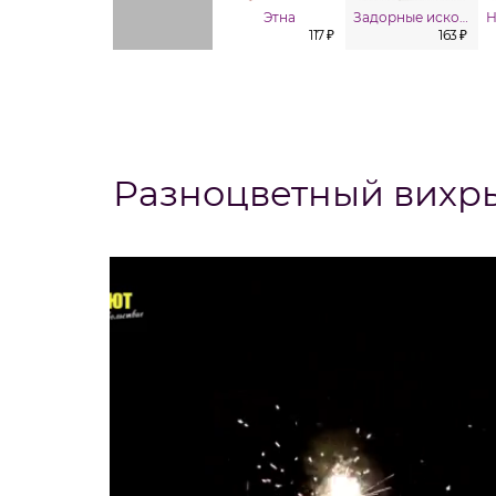
Этна
Задорные искорки
117 ₽
163 ₽
Разноцветный вихр