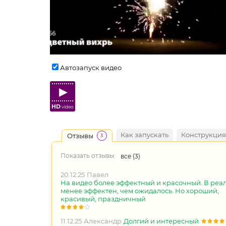
Автозапуск видео
HD
video
Как запускать
Конструкция
Отзывы
3
Показать отзывы:
все (
3
)
20.12.25
Павел
На видео более эффектный и красочный. В реал
менее эффектен, чем ожидалось. Но хороший,
красивый, праздничный
11.12.25
Александр
Долгий и интересный