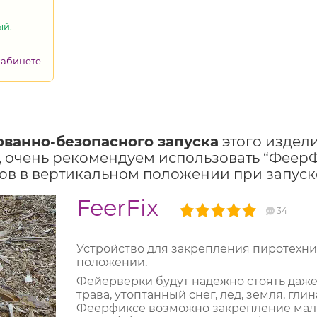
ый.
кабинете
ованно-безопасного запуска
этого издел
 очень рекомендуем использовать “ФеерФи
в в вертикальном положении при запуск
FeerFix
34
Устройство для закрепления пиротехни
положении.
Фейерверки будут надежно стоять даже 
трава, утоптанный снег, лед, земля, гл
Феерфиксе возможно закрепление малых