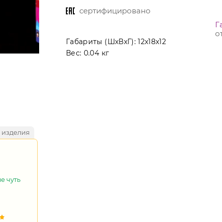
сертифицировано
Г
о
Габариты (ШхВхГ):
12x18x12
Вес:
0.04 кг
 изделия
е чуть