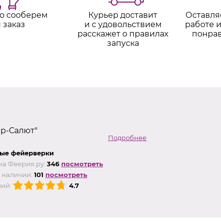
о сооберем
Курьер доставит
Оставля
 заказ
и с удовольствием
работе и
расскажет о правилах
понра
запуска
ер-Салют"
Подробнее
ые фейерверки
на Феерия.ру:
346
посмотреть
 наличии:
101
посмотреть
ий:
4.7