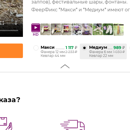
залпов), фестивальные шары, фонтаны.
ФеерФикс *Макси* и *Медиум* имеют ог
HD
Макси
Медиум
1 117
₽
989
₽
Фанера 12 мм
2 233
₽
Фанера 6 мм
1 030
₽
Кевлар 44 мм
Кевлар 22 мм
каза?