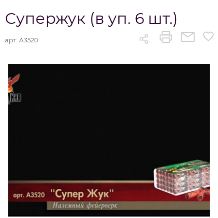
Супержук (в уп. 6 шт.)
арт:
А3520