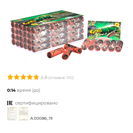
4.8
(отзывов: 100)
0:14
время (до)
сертифицировано
A.00086_19