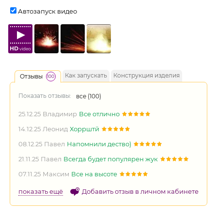
Автозапуск видео
HD
video
Как запускать
Конструкция изделия
Отзывы
100
Показать отзывы:
все (
100
)
25.12.25
Владимир
Все отлично
14.12.25
Леонид
Хоррштй
08.12.25
Павел
Напомнили дество)
21.11.25
Павел
Всегда будет популярен жук
07.11.25
Максим
Все на высоте
показать ещё
Добавить отзыв в личном кабинете