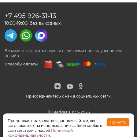
+7 495
926-31-13
10:00-19:00, без выходных
Вы можете оплатить покупки наличными
при получении или
онлайн
Способы оплаты
Присоединяйтесь к нам в социальных сетях!
© Feeriya.ru, 1997-2026
WhatsApp принадлежат компании Meta, признанной
Продолжая пользоваться данным сайтом, вы
Принять
экстремистской организацией на территории РФ
соглашаетесь на использование файлов cookie в
соответствии с нашей
Политикой
конфиденциальности
.