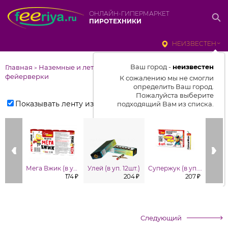
ОНЛАЙН-ГИПЕРМАРКЕТ
ПИРОТЕХНИКИ
НЕИЗВЕСТЕН
Ваш город -
неизвестен
Главная
Наземные и летающие
>
фейерверки
К сожалению мы не смогли
определить Ваш город.
Пожалуйста выберите
Показывать ленту изделий
подходящий Вам из списка.
Выбрать город
От выбранного города зависит
отображаемый ассортимент,
цены, наличие и условия
Мега Вжик (в уп. 6 шт.)
Улей (в уп. 12шт.)
Супержук (в уп. 6 шт.)
доставки
174 ₽
204 ₽
207 ₽
Следующий