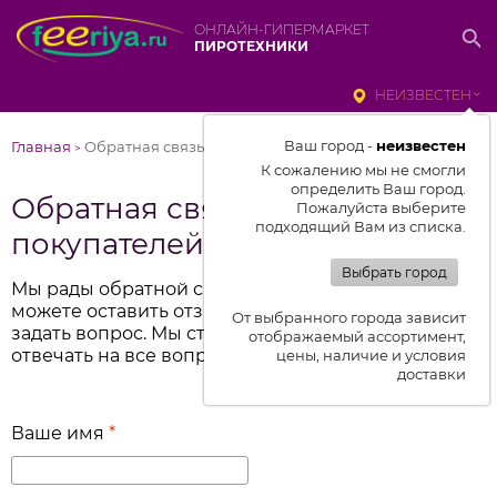
ОНЛАЙН-ГИПЕРМАРКЕТ
ПИРОТЕХНИКИ
НЕИЗВЕСТЕН
Ваш город -
неизвестен
Главная
Обратная связь и отзывы покупателей
>
К сожалению мы не смогли
определить Ваш город.
Обратная связь и отзывы
Пожалуйста выберите
подходящий Вам из списка.
покупателей
Выбрать город
Мы рады обратной связи от вас. Поэтому вы
можете оставить отзыв о работе компании или
От выбранного города зависит
задать вопрос. Мы стараемся оперативно
отображаемый ассортимент,
отвечать на все вопросы.
цены, наличие и условия
доставки
Ваше имя
*