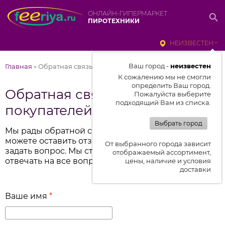
ОНЛАЙН-ГИПЕРМАРКЕТ
ПИРОТЕХНИКИ
НЕИЗВЕСТЕН
Ваш город -
неизвестен
Главная
Обратная связь и отзывы покупателей
>
К сожалению мы не смогли
определить Ваш город.
Обратная связь и отзывы
Пожалуйста выберите
подходящий Вам из списка.
покупателей
Выбрать город
Мы рады обратной связи от вас. Поэтому вы
можете оставить отзыв о работе компании или
От выбранного города зависит
задать вопрос. Мы стараемся оперативно
отображаемый ассортимент,
отвечать на все вопросы.
цены, наличие и условия
доставки
Ваше имя
*