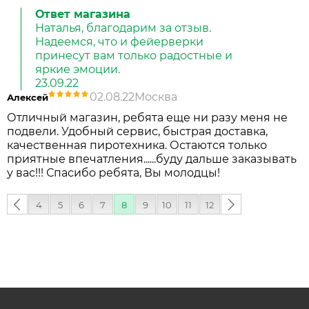
Ответ магазина
Наталья, благодарим за отзыв.
Надеемся, что и фейерверки
принесут вам только радостные и
яркие эмоции.
23.09.22
02.08.22
Москва
Алексей
Отличный магазин, ребята еще ни разу меня не
подвели. Удобный сервис, быстрая доставка,
качественная пиротехника. Остаются только
приятные впечатления......буду дальше заказывать
у вас!!! Спасибо ребята, Вы молодцы!
‹
4
5
6
7
8
9
10
11
12
следующая
предыдущая
›