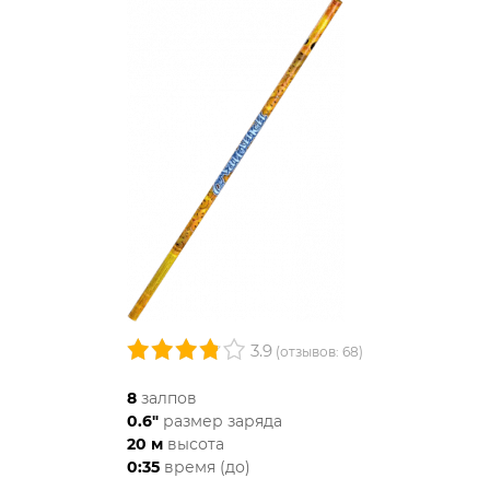
3.9
(отзывов: 68)
8
залпов
0.6"
размер заряда
20 м
высота
0:35
время (до)