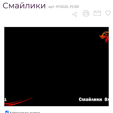
Смайлики
арт:
РС5020, РС551
Автозапуск видео