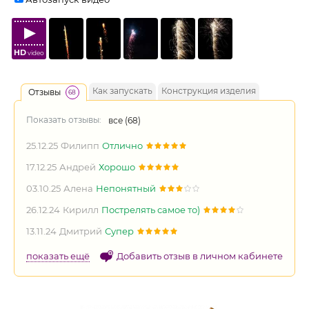
HD
video
Как запускать
Конструкция изделия
Отзывы
68
Показать отзывы:
все (
68
)
25.12.25
Филипп
Отлично
17.12.25
Андрей
Хорошо
03.10.25
Алена
Непонятный
26.12.24
Кирилл
Пострелять самое то)
13.11.24
Дмитрий
Супер
показать ещё
Добавить отзыв в личном кабинете