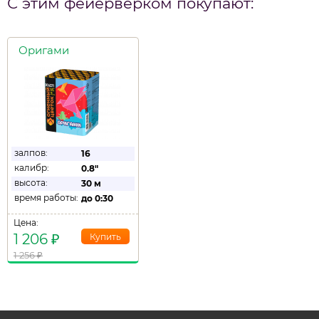
С этим фейерверком покупают:
Оригами
залпов:
16
калибр:
0.8"
высота:
30 м
время работы:
до
0:30
Цена:
1 206
₽
1 256
₽