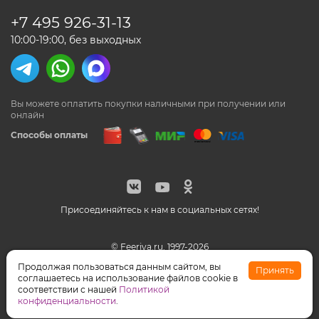
+7 495
926-31-13
10:00-19:00, без выходных
Вы можете оплатить покупки наличными
при получении или
онлайн
Способы оплаты
Присоединяйтесь к нам в социальных сетях!
© Feeriya.ru, 1997-2026
WhatsApp принадлежат компании Meta, признанной
Продолжая пользоваться данным сайтом, вы
Принять
экстремистской организацией на территории РФ
соглашаетесь на использование файлов cookie в
соответствии с нашей
Политикой
конфиденциальности
.