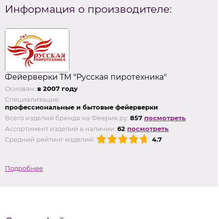
Информация о производителе:
Фейерверки ТМ "Русская пиротехника"
Основан:
в 2007 году
Специализация:
профессиональные и бытовые фейерверки
Всего изделий бренда на Феерия.ру:
857
посмотреть
Ассортимент изделий в наличии:
62
посмотреть
Средний рейтинг изделий:
4.7
Подробнее