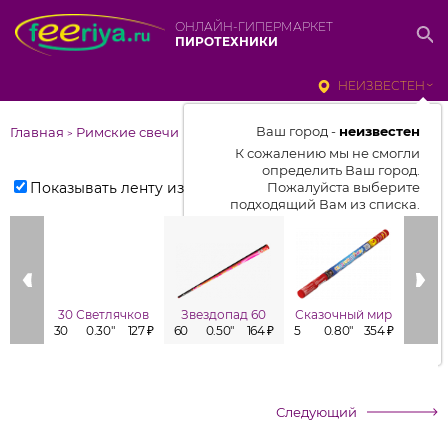
ОНЛАЙН-ГИПЕРМАРКЕТ
ПИРОТЕХНИКИ
НЕИЗВЕСТЕН
Ваш город -
неизвестен
Главная
Римские свечи
>
К сожалению мы не смогли
определить Ваш город.
Показывать ленту изделий
Пожалуйста выберите
подходящий Вам из списка.
Выбрать город
От выбранного города зависит
отображаемый ассортимент,
30 Светлячков
Звездопад 60
Сказочный мир
цены, наличие и условия
30
0.30"
127 ₽
60
0.50"
164 ₽
5
0.80"
354 ₽
6
доставки
Следующий