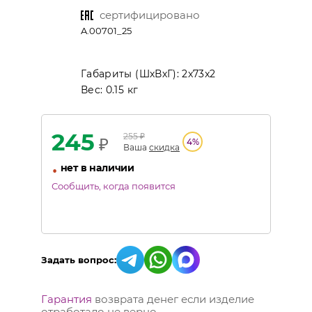
сертифицировано
A.00701_25
Габариты (ШхВхГ):
2x73x2
Вес:
0.15 кг
245
255
₽
₽
4
%
Ваша
скидка
•
нет в наличии
Сообщить, когда появится
Задать вопрос:
Гарантия
возврата денег если изделие
отработало не верно