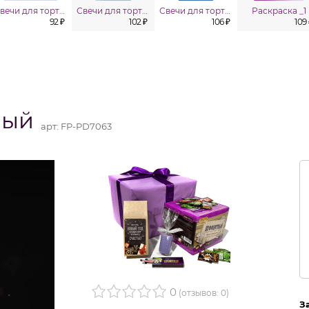
Свечи для торта Розовое золото 10 шт
Свечи для торта со звездой в асс. 8 шт
Свечи для торта Зигзаг 10 шт
Раскраска _1
92 ₽
102 ₽
106 ₽
109
ный
арт:
FP-PD7063
0
(отзывов: 0)
З