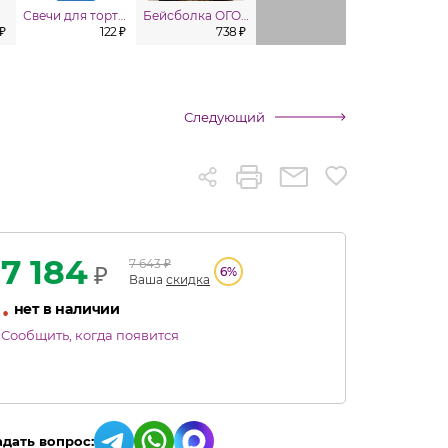
Свечи для торта с подставкой светящейся 6 см 10 шт
Бейсболка ОГОНЬ Белая
 ₽
122 ₽
738 ₽
Следующий
7 184
7 643
₽
₽
6
%
Ваша
скидка
•
нет в наличии
Сообщить, когда появится
адать вопрос: