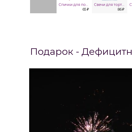
Спички для поджога фейерверков Феерия.ру (84 мм)
Свечи для торта Металлик асс 10шт
65 ₽
86 ₽
Подарок - Дефицит