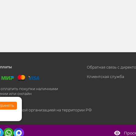
и
платы
Обратная связь с директ
Клиентская служба
 оплатить покупки наличными
ении или онлайн
ринять
кстремистской организацией на территории РФ
Прос