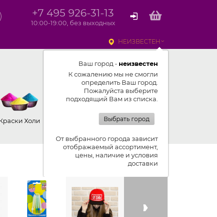
+7 495 926-31-13
10:00-19:00, без выходных
НЕИЗВЕСТЕН
Ваш город -
неизвестен
К сожалению мы не смогли
определить Ваш город.
Пожалуйста выберите
подходящий Вам из списка.
Выбрать город
Краски Холи
Гендерпати
Другое
От выбранного города зависит
отображаемый ассортимент,
цены, наличие и условия
Показывать ленту изделий
доставки