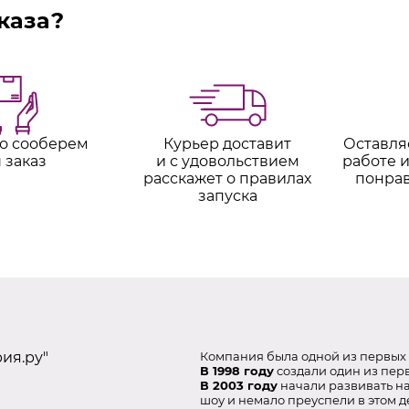
каза?
о сооберем
Курьер доставит
Оставля
 заказ
и с удовольствием
работе и
расскажет о правилах
понра
запуска
ия.ру"
Компания была одной из первых 
В 1998 году
создали один из перв
В 2003 году
начали развивать н
шоу и немало преуспели в этом д