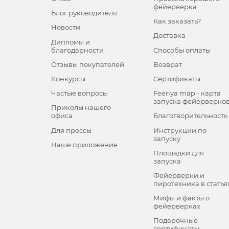
фейерверка
Блог руководителя
Как заказать?
Новости
Доставка
Дипломы и
благодарности
Способы оплаты
Отзывы покупателей
Возврат
Конкурсы
Сертификаты
Частые вопросы
Feeriya map - карта
запуска фейерверко
Приколы нашего
офиса
Благотворительность
Для прессы
Инструкции по
запуску
Наше приложение
Площадки для
запуска
Фейерверки и
пиротехника в статья
Мифы и факты о
фейерверках
Подарочные
сертификаты