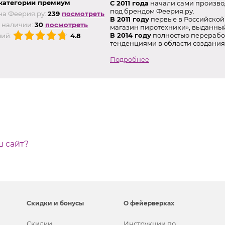
категории премиум
С 2011 года
начали сами произво
под брендом Феерия.ру.
на Феерия.ру:
239
посмотреть
В 2011 году
первые в Российской
 наличии:
30
посмотреть
магазин пиротехники», выданны
В 2014 году
полностью переработ
ий:
4.8
тенденциями в области создания
Подробнее
ш сайт?
Скидки и бонусы
О фейерверках
Скидки
Инструкции по