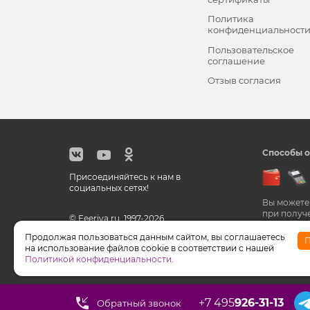
Политика
конфиденциальност
Пользовательское
соглашение
Отзыв согласия
Способы о
Присоединяйтесь к нам в
социальных сетях!
Вы можете
при получ
© Feeriya.ru, 1997-2026
Продолжая пользоваться данным сайтом, вы соглашаетесь
П
на использование файлов cookie в соответствии с нашей
WhatsApp принадлежат компании Meta, признанной э
Политикой конфиденциальности
.
+7 495
926-31-13
Обратный звонок