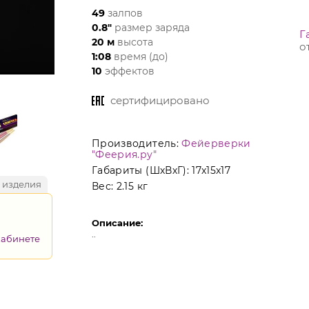
49
залпов
0.8"
размер заряда
Г
20 м
высота
о
1:08
время (до)
10
эффектов
сертифицировано
Производитель:
Фейерверки
"Феерия.ру"
Габариты (ШхВхГ):
17x15x17
 изделия
Вес:
2.15 кг
Описание:
..
кабинете