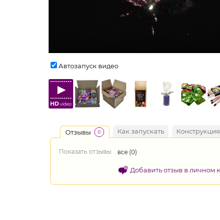
Автозапуск видео
HD
video
Как запускать
Конструкция
Отзывы
0
Показать отзывы:
все (
0
)
Добавить отзыв в личном 