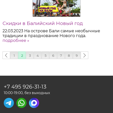
Скидки в Балийский Новый год
22.03.2023
На острове Бали самые необычные
традиции в празднование Нового года.
подробнее »
‹
1
2
3
4
5
6
7
8
9
следующая
предыдущая
›
+7 495
926-31-13
10:00-19:00, без выходных