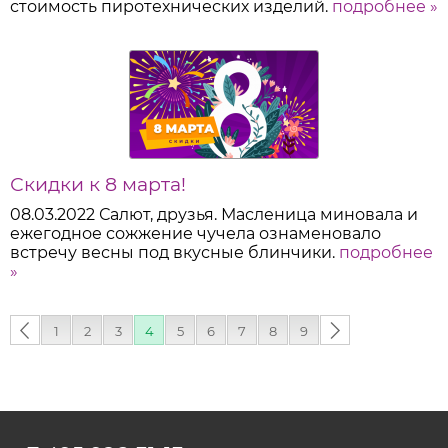
стоимость пиротехнических изделий.
подробнее »
Скидки к 8 марта!
08.03.2022
Салют, друзья. Масленица миновала и
ежегодное сожжение чучела ознаменовало
встречу весны под вкусные блинчики.
подробнее
»
‹
1
2
3
4
5
6
7
8
9
следующая
предыдущая
›