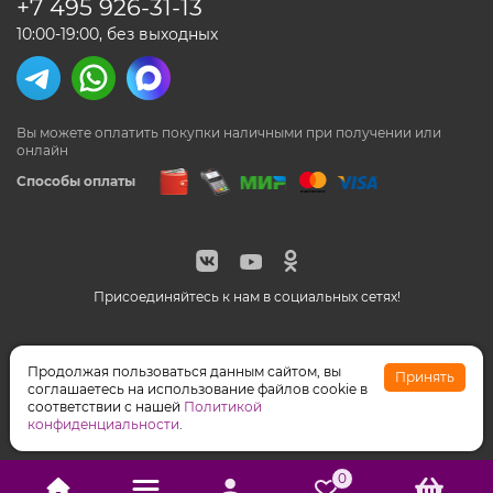
+7 495
926-31-13
10:00-19:00, без выходных
Вы можете оплатить покупки наличными
при получении или
онлайн
Способы оплаты
Присоединяйтесь к нам в социальных сетях!
© Feeriya.ru, 1997-2026
Продолжая пользоваться данным сайтом, вы
Принять
WhatsApp принадлежат компании Meta, признанной
соглашаетесь на использование файлов cookie в
экстремистской организацией на территории РФ
соответствии с нашей
Политикой
конфиденциальности
.
0