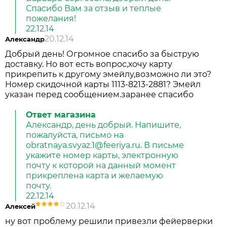
Спасибо Вам за отзыв и теплые
пожелания!
22.12.14
20.12.14
Александр
Добрый день! Огромное спасибо за быструю
доставку. Но вот есть вопрос,хочу карту
прикрепить к другому эмейлу,возможно ли это?
Номер скидочной карты 1113-8213-2881? Эмейл
указан перед сообщением.заранее спасибо
Ответ магазина
Александр, день добрый. Напишите,
пожалуйста, письмо на
obratnaya.svyaz.1@feeriya.ru. В письме
укажите номер карты, электронную
почту к которой на данный момент
прикреплена карта и желаемую
почту.
22.12.14
20.12.14
Алексей
ну вот проблему решили привезли фейерверки