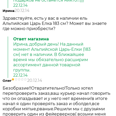
подарков не останется никто!!!)))
22.12.14
20.12.14
Ирина
Здравствуйте, есть у вас в наличии ель
Альпийская Царь Елка 183 см? Может вы знаете
где можно приобрести?
Ответ магазина
Ирина, добрый день! На данный
момент Альпийской Царь-Елки (183
см) нет в наличии. В ближайшее
время мы обязательно расширим
ассортимент данной товарной
группы.
22.12.14
20.12.14
Олег
Безобразие!!Отвратительно!Только хотел
перепроверить заказ,ваш курьер начал говорить
что он опаздывает и у него нет времени!в итоге
начал я один проверять заказ и оболдел,все
коробки мятые,рваные.Решили мы с друзьями
проверить один из фейерверков( возьми меня