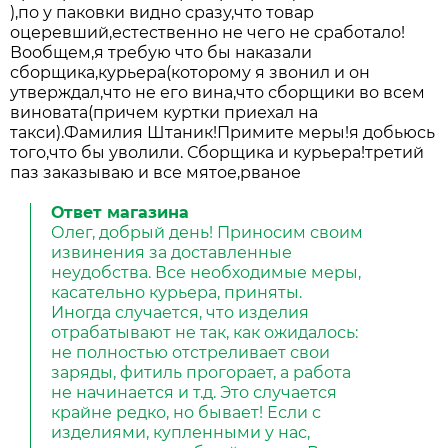
),по у паковки видно сразу,что товар
оцеревший,естественно не чего не сработало!
Вообщем,я требую что бы наказали
сборщика,курьера(которому я звонил и он
утверждал,что не его вина,что сборщики во всем
виновата(причем куртки приехал на
такси).Фамилия Штаник!Примите меры!я добьюсь
того,что бы уволили. Сборщика и курьера!третий
паз заказываю и все мятое,рваное
Ответ магазина
Олег, добрый день! Приносим своим
извинения за доставленные
неудобства. Все необходимые меры,
касательно курьера, приняты.
Иногда случается, что изделия
отрабатывают не так, как ожидалось:
не полностью отстреливает свои
заряды, фитиль прогорает, а работа
не начинается и т.д. Это случается
крайне редко, но бывает! Если с
изделиями, купленными у нас,