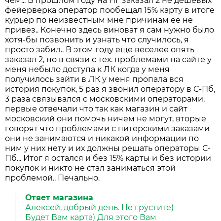
чем... В прошлом году на НГ заказал 2 не дешевых
фейерверка оператор пообещал 15% карту в итоге
курьер по неизвестным мне причинам ее не
привез.. Конечно здесь виноват я сам нужно было
хотя-бы позвонить и узнать что случилось, я
просто забил.. В этом году еще веселее опять
заказал 2, но в связи с тех. проблемами на сайте у
меня небыло доступа к ЛК когда у меня
получилось зайти в ЛК у меня пропала вся
история покупок, 5 раз я звонил оператору в С-Пб,
3 раза связывался с московскими операторами,
первые отвечали что так как магазин и сайт
московский они помочь ничем не могут, вторые
говорят что проблемами с питерскими заказами
они не занимаются и никакой информации по
ним у них нету и их должны решать операторы С-
Пб... Итог я остался и без 15% карты и без истории
покупок и никто не стал заниматься этой
проблемой.. Печально.
Ответ магазина
Алексей, добрый день. Не грустите)
Будет Вам карта) Для этого Вам