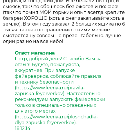
родных, и соседский дом. Все бежали быстро, и
смеясь, так что обошлось без ожогов и пожара!
(так что помня МОЙ горький опыт всегда крепите
батареи ХОРОШО (хоть в снег закапывайте хоть в
землю). В этом году заказал 2 больших ящика по 6
тысяч, так как по сравнению с ними мелкие
смотрятся ну совсем не презентабельно. лучше
один раз но на все небо!
Ответ магазина
Петр, добрый день! Спасибо Вам за
отзыв! Будьте, пожалуйста,
аккуратнее. При запуске
фейерверков, соблюдайте правила
и технику безопасности
(https://www.feeriya.ru/pravila-
zapuska-feyerverkov). Настоятельно
рекомендуем запускать фейерверки
только в специально отведенных
для этого местах
(https://www.feeriya.ru/ploshchadki-
dlya-zapuska-feyerverkov).
18.12.14