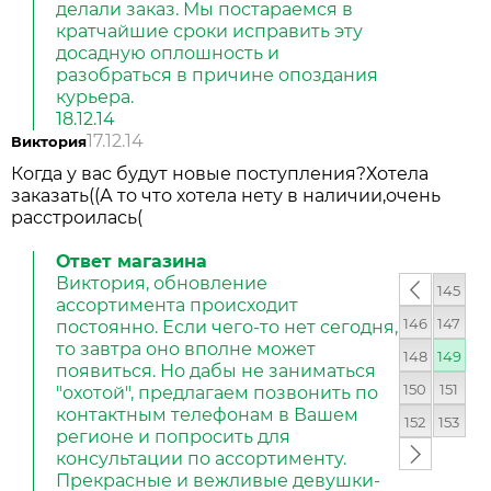
делали заказ. Мы постараемся в
кратчайшие сроки исправить эту
досадную оплошность и
разобраться в причине опоздания
курьера.
18.12.14
17.12.14
Виктория
Когда у вас будут новые поступления?Хотела
заказать((А то что хотела нету в наличии,очень
расстроилась(
Ответ магазина
Виктория, обновление
‹
145
ассортимента происходит
предыдуща
146
147
постоянно. Если чего-то нет сегодня,
то завтра оно вполне может
148
149
появиться. Но дабы не заниматься
150
151
"охотой", предлагаем позвонить по
контактным телефонам в Вашем
152
153
регионе и попросить для
следующая
консультации по ассортименту.
Прекрасные и вежливые девушки-
›