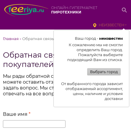
ОНЛАЙН-ГИПЕРМАРКЕТ
ПИРОТЕХНИКИ
НЕИЗВЕСТЕН
Ваш город -
неизвестен
Главная
Обратная связь и отзывы покупателей
>
К сожалению мы не смогли
определить Ваш город.
Обратная связь и отзывы
Пожалуйста выберите
подходящий Вам из списка.
покупателей
Выбрать город
Мы рады обратной связи от вас. Поэтому вы
можете оставить отзыв о работе компании или
От выбранного города зависит
задать вопрос. Мы стараемся оперативно
отображаемый ассортимент,
отвечать на все вопросы.
цены, наличие и условия
доставки
Ваше имя
*