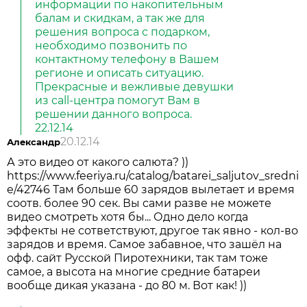
информации по накопительным
балам и скидкам, а так же для
решения вопроса с подарком,
необходимо позвонить по
контактному телефону в Вашем
регионе и описать ситуацию.
Прекрасные и вежливые девушки
из call-центра помогут Вам в
решении данного вопроса.
22.12.14
20.12.14
Александр
А это видео от какого салюта? ))
https://www.feeriya.ru/catalog/batarei_saljutov_sredni
e/42746 Там больше 60 зарядов вылетает и время
соотв. более 90 сек. Вы сами разве не можете
видео смотреть хотя бы... Одно дело когда
эффекты не сответствуют, другое так явно - кол-во
зарядов и время. Самое забавное, что зашёл на
офф. сайт Русской Пиротехники, так там тоже
самое, а высота на многие средние батареи
вообще дикая указана - до 80 м. Вот как! ))