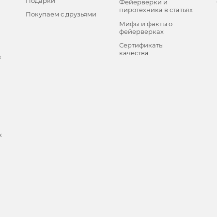
Подарки
Фейерверки и
пиротехника в статьях
Покупаем с друзьями
Мифы и факты о
фейерверках
Сертификаты
качества
в
х
и