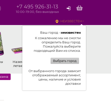
+7 495 926-31-13
10:00-19:00, без выходных
НЕИЗВЕСТЕН
Ваш город -
неизвестен
К сожалению мы не смогли
определить Ваш город.
Пожалуйста выберите
подходящий Вам из списка.
Выбрать город
ны
Наземные,
Ракеты
Петарды
летающие
От выбранного города зависит
отображаемый ассортимент,
азина
цены, наличие и условия
доставки