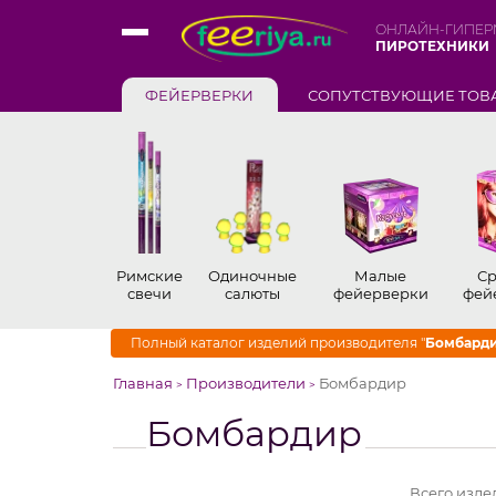
ОНЛАЙН-ГИПЕР
ПИРОТЕХНИКИ
ФЕЙЕРВЕРКИ
СОПУТСТВУЮЩИЕ ТОВ
Римские
Одиночные
Малые
Ср
свечи
салюты
фейерверки
фей
Полный каталог изделий производителя "
Бомбард
Главная
Производители
Бомбардир
>
>
Бомбардир
Всего изде