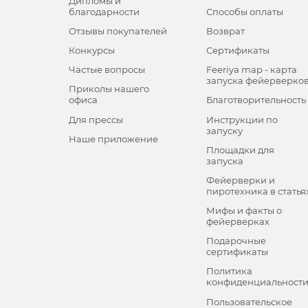
Дипломы и
благодарности
Способы оплаты
Отзывы покупателей
Возврат
Конкурсы
Сертификаты
Частые вопросы
Feeriya map - карта
запуска фейерверко
Приколы нашего
офиса
Благотворительность
Для прессы
Инструкции по
запуску
Наше приложение
Площадки для
запуска
Фейерверки и
пиротехника в статья
Мифы и факты о
фейерверках
Подарочные
сертификаты
Политика
конфиденциальност
Пользовательское