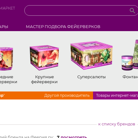
МАРКЕТ
АРЫ
МАСТЕР ПОДБОРА ФЕЙЕРВЕРКОВ
едние
Крупные
Суперсалюты
Фонта
ерверки
фейерверки
ир
"
Другой производитель
Товары интернет-маг
к списку брендов
лий бренда на Феерия.ру:
7
посмотреть