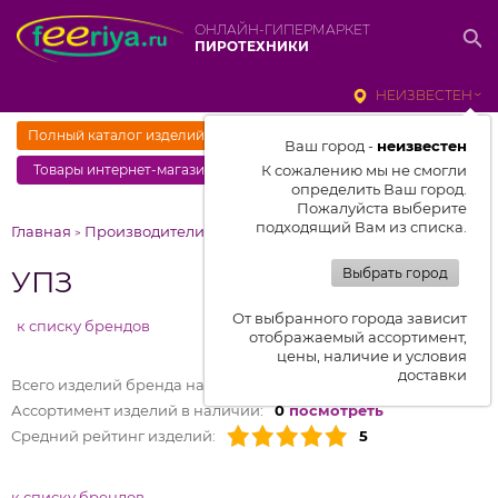
ОНЛАЙН-ГИПЕРМАРКЕТ
ПИРОТЕХНИКИ
НЕИЗВЕСТЕН
Полный каталог изделий производителя "
УПЗ
"
Ваш город -
неизвестен
Товары интернет-магазина
К сожалению мы не смогли
определить Ваш город.
Пожалуйста выберите
подходящий Вам из списка.
Главная
Производители
УПЗ
>
>
УПЗ
Выбрать город
От выбранного города зависит
к списку брендов
отображаемый ассортимент,
цены, наличие и условия
доставки
Всего изделий бренда на Феерия.ру:
7
посмотреть
Ассортимент изделий в наличии:
0
посмотреть
Средний рейтинг изделий:
5
к списку брендов