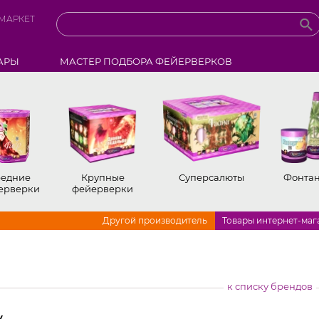
МАРКЕТ
АРЫ
МАСТЕР ПОДБОРА ФЕЙЕРВЕРКОВ
едние
Крупные
Суперсалюты
Фонта
ерверки
фейерверки
Другой производитель
Товары интернет-маг
к списку брендов
у