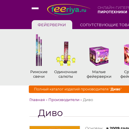
ОНЛАЙН-ГИПЕР
ПИРОТЕХНИКИ
ФЕЙЕРВЕРКИ
СОПУТСТВУЮЩИЕ ТОВ
Римские
Одиночные
Малые
Ср
свечи
салюты
фейерверки
фей
Полный каталог изделий производителя "
Диво
"
Главная
Производители
Диво
>
>
Диво
Основан:
в 2009 год