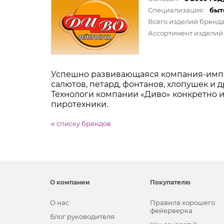
Специализация:
быт
Всего изделий бренда
Ассортимент изделий 
Успешно развивающаяся компания-импо
салютов, петард, фонтанов, хлопушек и 
Технологи компании «Диво» конкретно и
пиротехники.
к списку брендов
О компании
Покупателю
О нас
Правила хорошего
фейерверка
Блог руководителя