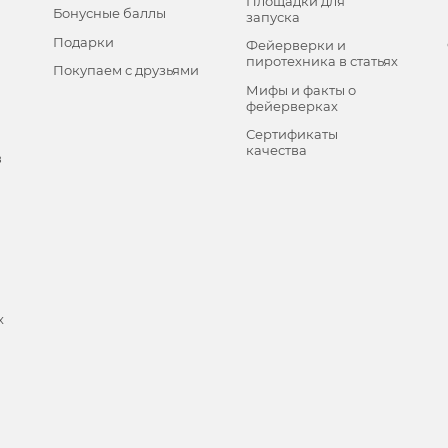
Площадки для
Бонусные баллы
запуска
Подарки
Фейерверки и
пиротехника в статьях
Покупаем с друзьями
Мифы и факты о
фейерверках
Сертификаты
качества
в
х