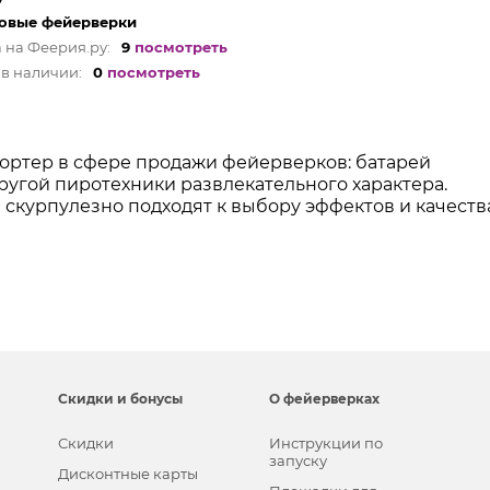
овые фейерверки
 на Феерия.ру:
9
посмотреть
в наличии:
0
посмотреть
ртер в сфере продажи фейерверков: батарей
другой пиротехники развлекательного характера.
 скурпулезно подходят к выбору эффектов и качеств
Скидки и бонусы
О фейерверках
Скидки
Инструкции по
запуску
Дисконтные карты