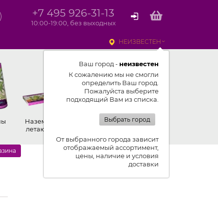
+7 495 926-31-13
10:00-19:00, без выходных
НЕИЗВЕСТЕН
Ваш город -
неизвестен
К сожалению мы не смогли
определить Ваш город.
Пожалуйста выберите
подходящий Вам из списка.
Выбрать город
ны
Наземные,
Ракеты
Петарды
летающие
От выбранного города зависит
отображаемый ассортимент,
азина
цены, наличие и условия
доставки