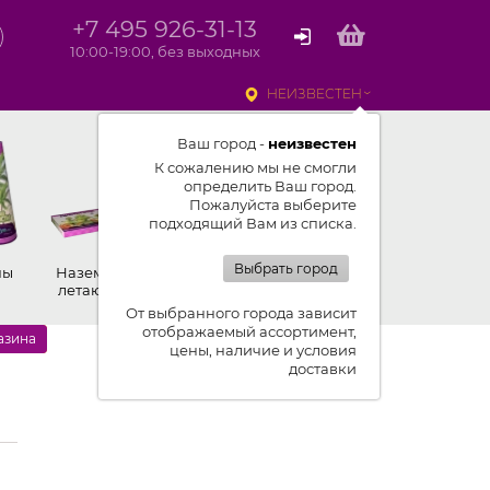
+7 495 926-31-13
10:00-19:00, без выходных
НЕИЗВЕСТЕН
Ваш город -
неизвестен
К сожалению мы не смогли
определить Ваш город.
Пожалуйста выберите
подходящий Вам из списка.
Выбрать город
ны
Наземные,
Ракеты
Петарды
летающие
От выбранного города зависит
отображаемый ассортимент,
азина
цены, наличие и условия
доставки