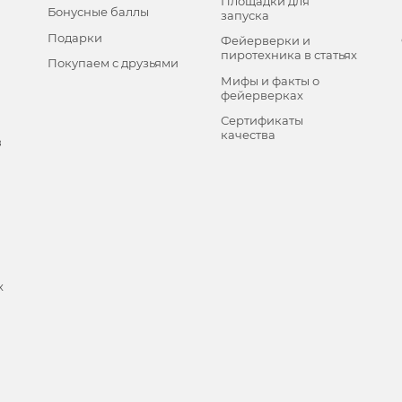
Площадки для
Бонусные баллы
запуска
Подарки
Фейерверки и
пиротехника в статьях
Покупаем с друзьями
Мифы и факты о
фейерверках
Сертификаты
качества
в
х