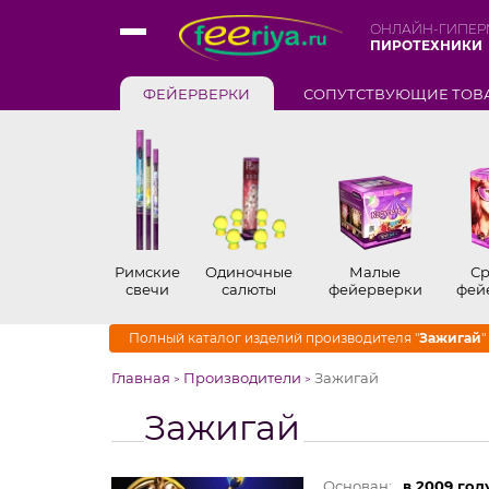
ОНЛАЙН-ГИПЕР
ПИРОТЕХНИКИ
ФЕЙЕРВЕРКИ
СОПУТСТВУЮЩИЕ ТОВ
Римские
Одиночные
Малые
Ср
свечи
салюты
фейерверки
фей
Полный каталог изделий производителя "
Зажигай
"
Главная
Производители
Зажигай
>
>
Зажигай
Основан:
в 2009 год