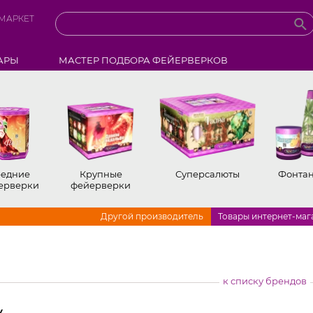
МАРКЕТ
АРЫ
МАСТЕР ПОДБОРА ФЕЙЕРВЕРКОВ
едние
Крупные
Суперсалюты
Фонта
ерверки
фейерверки
Другой производитель
Товары интернет-маг
к списку брендов
у