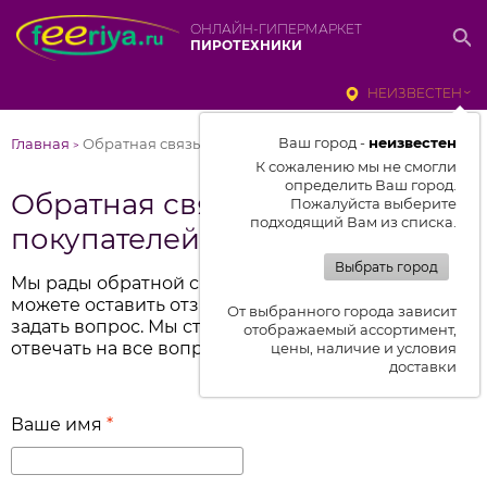
ОНЛАЙН-ГИПЕРМАРКЕТ
ПИРОТЕХНИКИ
НЕИЗВЕСТЕН
Ваш город -
неизвестен
Главная
Обратная связь и отзывы покупателей
>
К сожалению мы не смогли
определить Ваш город.
Обратная связь и отзывы
Пожалуйста выберите
подходящий Вам из списка.
покупателей
Выбрать город
Мы рады обратной связи от вас. Поэтому вы
можете оставить отзыв о работе компании или
От выбранного города зависит
задать вопрос. Мы стараемся оперативно
отображаемый ассортимент,
отвечать на все вопросы.
цены, наличие и условия
доставки
Ваше имя
*